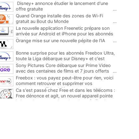
Disney+ annonce étudier le lancement d'une
offre gratuite
...
Quand Orange installe des zones de Wi-Fi
gratuit au Bout du Monde
...
La nouvelle application Freenetic prépare son
arrivée sur Android et iPhone pour les abonnés
Freebox, testez la
...
Orange mise sur une nouvelle pépite de l'IA
...
Bonne surprise pour les abonnés Freebox Ultra,
toute la Liga débarque sur Disney+ et c'est
inclus
...
Sony Pictures Core débarque sur Prime Video
avec des centaines de films et 7 jours offerts
...
Freebox : vous payez peut-être pour rien, voici
comment retrouver et supprimer vos
abonnements TV oubliés
...
Ca s'est passé chez Free et dans les télécoms :
Free dénonce et agit, un nouvel appareil pointe
le bout de son nez chez des abonnés Freebox...
...