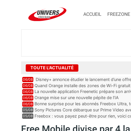
ACCUEIL
FREEZONE
TOUTE L'ACTUALITÉ
Disney+ annonce étudier le lancement d’une offre
06/08
Quand Orange installe des zones de Wi-Fi gratui
06/08
La nouvelle application Freenetic prépare son arr
06/08
abonnés Freebox, testez la
Orange mise sur une nouvelle pépite de l’IA
06/08
Bonne surprise pour les abonnés Freebox Ultra, t
06/08
inclus
Sony Pictures Core débarque sur Prime Video avec
05/08
Freebox : vous payez peut-être pour rien, voici
05/08
abonnements TV oubliés
Free Mobile divise par 4 l