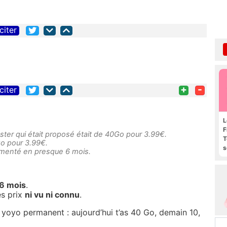
citer
+
-
citer
L
F
ooster qui était proposé était de 40Go pour 3.99€.
T
0Go pour 3.99€.
s
gmenté en presque 6 mois.
R
e
 6 mois
.
es prix
ni vu ni connu
.
u yoyo permanent : aujourd’hui t’as 40 Go, demain 10,