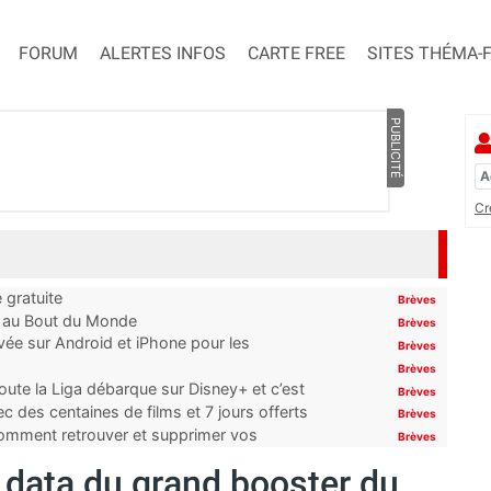
FORUM
ALERTES INFOS
CARTE FREE
SITES THÉMA-
PUBLICITÉ
Cr
 gratuite
Brèves
t au Bout du Monde
Brèves
ivée sur Android et iPhone pour les
Brèves
Brèves
oute la Liga débarque sur Disney+ et c’est
Brèves
 des centaines de films et 7 jours offerts
Brèves
 comment retrouver et supprimer vos
Brèves
a data du grand booster du