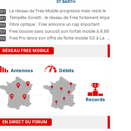
ST BARTH
Le réseau de Free Mobile progresse mais reste le
/01
m
...
Tempête Goretti : le réseau de Free fortement impa
/01
...
Fibre optique : Free annonce un cap important
/10
pass
...
Free booste sans surcoût son forfait mobile à 9,99
/07
...
Free Pro lance son offre de flotte mobile 5G à La
...
/05
RÉSEAU FREE MOBILE
Antennes
Débits
Records
EN DIRECT DU FORUM