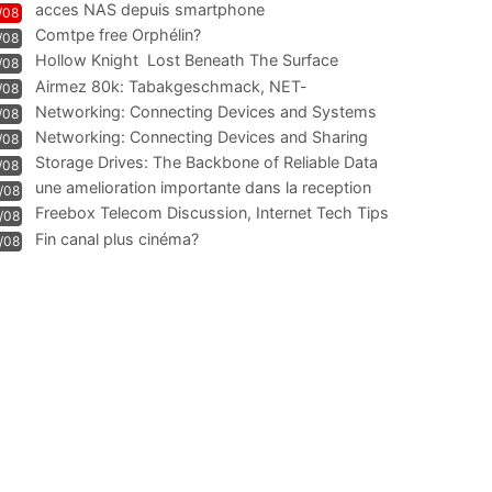
acces NAS depuis smartphone
/08
Comtpe free Orphélin?
/08
Hollow Knight  Lost Beneath The Surface
/08
Airmez 80k: Tabakgeschmack, NET-
/08
Technologie und Leistung im
Networking: Connecting Devices and Systems
/08
Networking: Connecting Devices and Sharing
/08
Information
Storage Drives: The Backbone of Reliable Data
/08
Management
une amelioration importante dans la reception
/08
WIFI
Freebox Telecom Discussion, Internet Tech Tips
/08
Communi
Fin canal plus cinéma?
/08