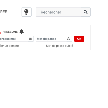
FREE
FREEZONE
OK
éer un compte
Mot de passe oublié