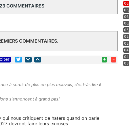
06
 23 COMMENTAIRES
06
06
06
05
05
PREMIERS COMMENTAIRES.
05
04
04
+
-
citer
03
ce à sentir de plus en plus mauvais, c'est-à-dire il
ions s'annoncent à grand pas!
y qui nous critiquent de haters quand on parle
27 devront faire leurs excuses