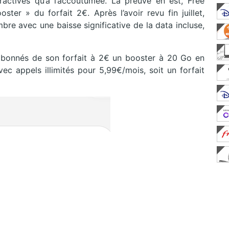
actives qu’à l’accoutumée. La preuve en est, Free
ter » du forfait 2€. Après l’avoir revu fin juillet,
bre avec une baisse significative de la data incluse,
ux abonnés de son forfait à 2€ un booster à 20 Go en
 appels illimités pour 5,99€/mois, soit un forfait