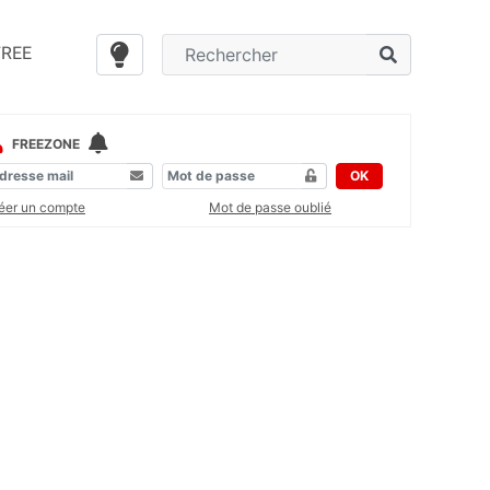
FREE
FREEZONE
OK
éer un compte
Mot de passe oublié