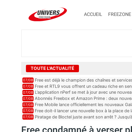
ACCUEIL
FREEZONE
TOUTE L'ACTUALITÉ
Free est déjà le champion des chaînes et services 
07/08
encore au moin...
Free et RTL9 vous offrent un cadeau riche en sens
07/08
l’obtenir
L’application nPerf se met à jour avec une nouvea
07/08
Mobile, Orange, SFR ...
Abonnés Freebox et Amazon Prime : deux nouveau
07/08
Free Mobile lance officiellement les nouveaux Ga
07/08
des promos et des cadeaux
Free doit-il lancer une nouvelle box à la place de
07/08
Piratage de Bloctel juste avant son arrêt ? Jusqu
07/08
auraient fuité
Free condamné à verser pl