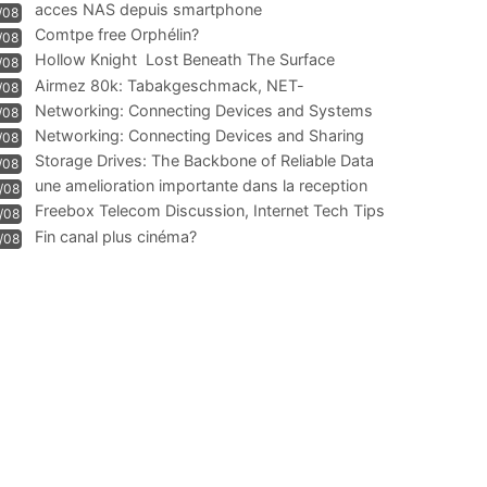
acces NAS depuis smartphone
/08
Comtpe free Orphélin?
/08
Hollow Knight  Lost Beneath The Surface
/08
Airmez 80k: Tabakgeschmack, NET-
/08
Technologie und Leistung im
Networking: Connecting Devices and Systems
/08
Networking: Connecting Devices and Sharing
/08
Information
Storage Drives: The Backbone of Reliable Data
/08
Management
une amelioration importante dans la reception
/08
WIFI
Freebox Telecom Discussion, Internet Tech Tips
/08
Communi
Fin canal plus cinéma?
/08