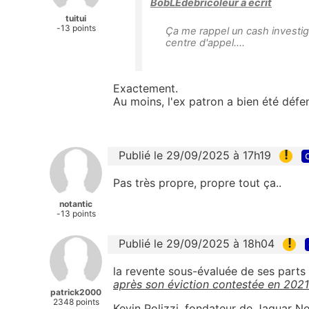
BobLEdébricoleur a écrit
tuitui
-13 points
Ça me rappel un cash investi
centre d'appel....
Exactement.
Au moins, l'ex patron a bien été défe
!
Publié le 29/09/2025 à 17h19
Pas très propre, propre tout ça..
notantic
-13 points
!
Publié le 29/09/2025 à 18h04
la revente sous-évaluée de ses parts 
après son éviction contestée en 2021
patrick2000
2348 points
Kevin Polizzi, fondateur de Jaguar N