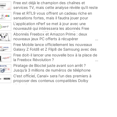
Free est déjà le champion des chaînes et
services TV, mais cette analyse révèle qu'il reste
encore au moins 141 ajouts possibles
...
Free et RTL9 vous offrent un cadeau riche en
sensations fortes, mais il faudra jouer pour
l'obtenir
...
L'application nPerf se met à jour avec une
nouveauté qui intéressera les abonnés Free
Mobile, Orange, SFR et Bouygues Telecom
...
Abonnés Freebox et Amazon Prime : deux
nouveaux jeux PC offerts à récupérer
...
Free Mobile lance officiellement les nouveaux
Galaxy Z Fold8 et Z Flip8 de Samsung avec des
promos et des cadeaux
...
Free doit-il lancer une nouvelle box à la place de
la Freebox Révolution ?
...
Piratage de Bloctel juste avant son arrêt ?
Jusqu'à 3 millions de numéros de téléphone
auraient fuité
...
C'est officiel, Canal+ sera l'un des premiers à
proposer des contenus compatibles Dolby
Vision 2
...