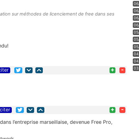
06
06
gation sur méthodes de licenciement de free dans ses
06
06
05
05
ndu!
05
04
04
+
-
03
citer
+
-
citer
dans l’entreprise marseillaise, devenue Free Pro,
etwork ,