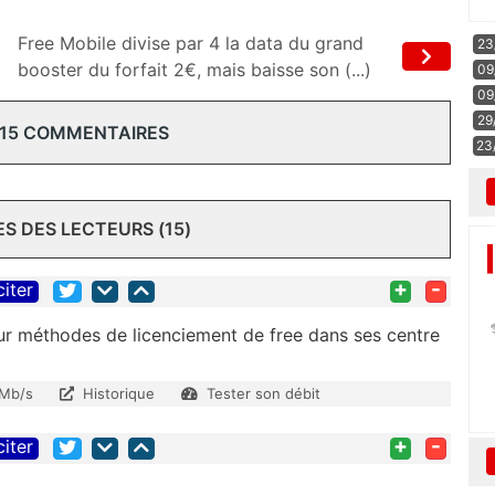
Free Mobile divise par 4 la data du grand
23
booster du forfait 2€, mais baisse son (...)
09
09
29
 15 COMMENTAIRES
23
 DES LECTEURS (15)
+
-
citer
ur méthodes de licenciement de free dans ses centre
 Mb/s
Historique
Tester son débit
+
-
citer