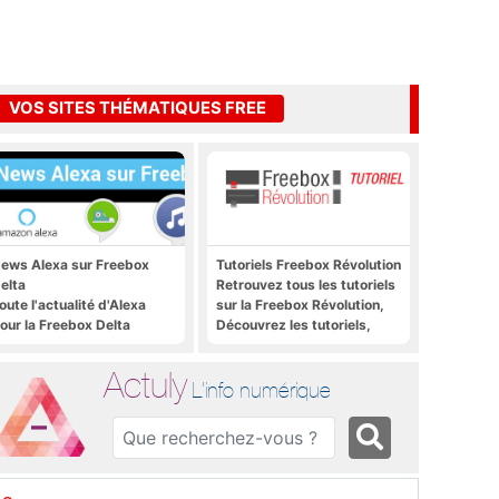
VOS SITES THÉMATIQUES FREE
ews Alexa sur Freebox
Tutoriels Freebox Révolution
elta
Retrouvez tous les tutoriels
oute l'actualité d'Alexa
sur la Freebox Révolution,
our la Freebox Delta
Découvrez les tutoriels,
trucs et astuces pour la
Freebox Révolution,
Actuly
Freebox Server, Freebox
L'info numérique
Player