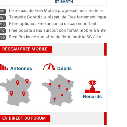
ST BARTH
Le réseau de Free Mobile progresse mais reste le
/01
m
...
Tempête Goretti : le réseau de Free fortement impa
/01
...
Fibre optique : Free annonce un cap important
/10
pass
...
Free booste sans surcoût son forfait mobile à 9,99
/07
...
Free Pro lance son offre de flotte mobile 5G à La
...
/05
RÉSEAU FREE MOBILE
Antennes
Débits
Records
EN DIRECT DU FORUM