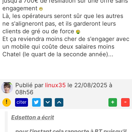
jusqu'à 700€ de résiliation sur une offre sans
engagement
Là, les opérateurs seront sûr que les autres
ne s'aligneront pas, et ils garderont leurs
clients de gré ou de force
Et ça reviendra moins cher de s'engager avec
un mobile qui coûte deux salaires moins
Chatel (le quart de la seconde année)...
Publié
par
linux35
le 22/08/2025 à
08h56
!
+
-
citer
Edsetton a écrit
pour l'instant cela rapporte à BT puisqu'il