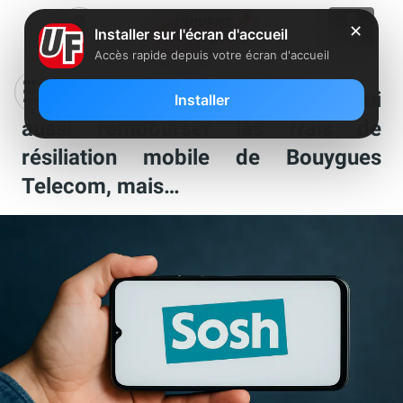
✕
Installer sur l'écran d'accueil
Accès rapide depuis votre écran d'accueil
Après Free et SFR, Sosh vient lui
Installer
aussi rembourser les frais de
résiliation mobile de Bouygues
Telecom, mais…