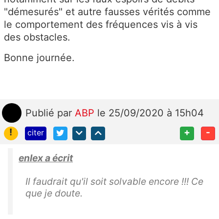
"démesurés" et autre fausses vérités comme
le comportement des fréquences vis à vis
des obstacles.
Bonne journée.
Publié
par
ABP
le 25/09/2020 à 15h04
!
+
-
citer
enlex a écrit
Il faudrait qu'il soit solvable encore !!! Ce
que je doute.