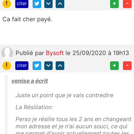
!
+
-
citer
Ca fait cher payé.
Publié
par
Bysoft
le 25/09/2020 à 19h13
!
+
-
citer
venise a écrit
Juste un point que je vais contredire
La Résiliation:
Perso je résilie tous les 2 ans en changeant
mon adresse et je n'ai aucun souci, ce qui
me permet d'avoir actuellement toutes les