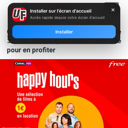
✕
Installer sur l'écran d'accueil
Accès rapide depuis votre écran d'accueil
Canal+ lance une opération spéciale
Installer
sur les Freebox, il faudra faire vite
pour en profiter