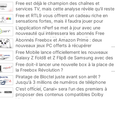
Free est déjà le champion des chaînes et
services TV, mais cette analyse révèle qu'il reste
encore au moins 141 ajouts possibles
...
Free et RTL9 vous offrent un cadeau riche en
sensations fortes, mais il faudra jouer pour
l'obtenir
...
L'application nPerf se met à jour avec une
nouveauté qui intéressera les abonnés Free
Mobile, Orange, SFR et Bouygues Telecom
...
Abonnés Freebox et Amazon Prime : deux
nouveaux jeux PC offerts à récupérer
...
Free Mobile lance officiellement les nouveaux
Galaxy Z Fold8 et Z Flip8 de Samsung avec des
promos et des cadeaux
...
Free doit-il lancer une nouvelle box à la place de
la Freebox Révolution ?
...
Piratage de Bloctel juste avant son arrêt ?
Jusqu'à 3 millions de numéros de téléphone
auraient fuité
...
C'est officiel, Canal+ sera l'un des premiers à
proposer des contenus compatibles Dolby
Vision 2
...