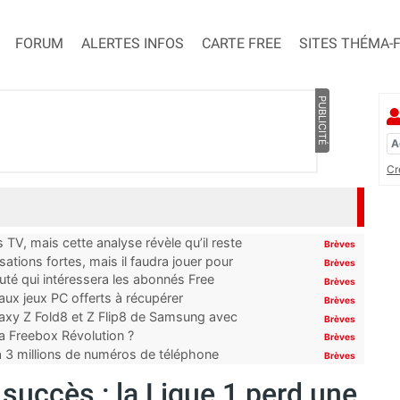
FORUM
ALERTES INFOS
CARTE FREE
SITES THÉMA-
PUBLICITÉ
Cr
TV, mais cette analyse révèle qu’il reste
Brèves
ations fortes, mais il faudra jouer pour
Brèves
uté qui intéressera les abonnés Free
Brèves
x jeux PC offerts à récupérer
Brèves
laxy Z Fold8 et Z Flip8 de Samsung avec
Brèves
 la Freebox Révolution ?
Brèves
’à 3 millions de numéros de téléphone
Brèves
 succès : la Ligue 1 perd une