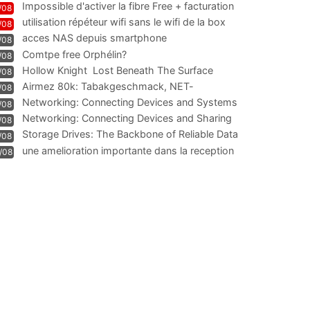
Impossible d'activer la fibre Free + facturation
/08
résiliation
utilisation répéteur wifi sans le wifi de la box
/08
acces NAS depuis smartphone
/08
Comtpe free Orphélin?
/08
Hollow Knight  Lost Beneath The Surface
/08
Airmez 80k: Tabakgeschmack, NET-
/08
Technologie und Leistung im
Networking: Connecting Devices and Systems
/08
Networking: Connecting Devices and Sharing
/08
Information
Storage Drives: The Backbone of Reliable Data
/08
Management
une amelioration importante dans la reception
/08
WIFI