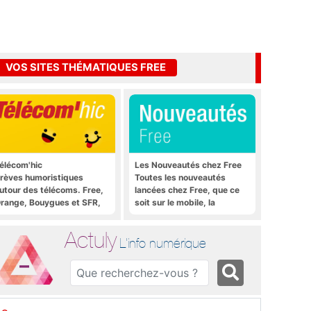
VOS SITES THÉMATIQUES FREE
élécom'hic
Les Nouveautés chez Free
rèves humoristiques
Toutes les nouveautés
utour des télécoms. Free,
lancées chez Free, que ce
range, Bouygues et SFR,
soit sur le mobile, la
ous y passent.
Freebox et bien plus encore
Actuly
L'info numérique