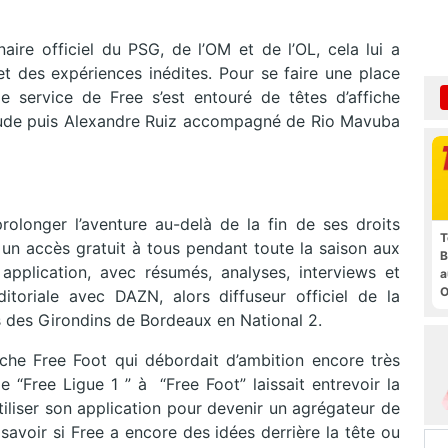
aire officiel du PSG, de l’OM et de l’OL, cela lui a
t des expériences inédites. Pour se faire une place
e service de Free s’est entouré de têtes d’affiche
de puis Alexandre Ruiz accompagné de Rio Mavuba
olonger l’aventure au-delà de la fin de ses droits
T
rt un accès gratuit à tous pendant toute la saison aux
B
pplication, avec résumés, analyses, interviews et
a
O
itoriale avec DAZN, alors diffuseur officiel de la
t
s des Girondins de Bordeaux en National 2.
che Free Foot qui débordait d’ambition encore très
e “Free Ligue 1 ” à “Free Foot” laissait entrevoir la
utiliser son application pour devenir un agrégateur de
savoir si Free a encore des idées derrière la tête ou