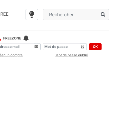
FREE
FREEZONE
OK
éer un compte
Mot de passe oublié