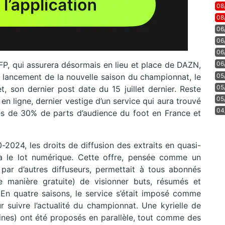
08
08
06
06
06
FP, qui assurera désormais en lieu et place de DAZN,
06
05
u lancement de la nouvelle saison du championnat, le
05
, son dernier post date du 15 juillet dernier. Reste
05
en ligne, dernier vestige d’un service qui aura trouvé
04
s de 30% de parts d’audience du foot en France et
2024, les droits de diffusion des extraits en quasi-
a le lot numérique. Cette offre, pensée comme un
par d’autres diffuseurs, permettait à tous abonnés
 manière gratuite) de visionner buts, résumés et
1. En quatre saisons, le service s’était imposé comme
r suivre l’actualité du championnat. Une kyrielle de
zines) ont été proposés en parallèle, tout comme des