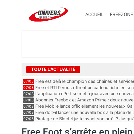
ACCUEIL
FREEZONE
TOUTE L'ACTUALITÉ
Free est déjà le champion des chaînes et services 
07/08
encore au moin...
Free et RTL9 vous offrent un cadeau riche en sens
07/08
l’obtenir
L’application nPerf se met à jour avec une nouvea
07/08
Mobile, Orange, SFR ...
Abonnés Freebox et Amazon Prime : deux nouveau
07/08
Free Mobile lance officiellement les nouveaux Ga
07/08
des promos et des cadeaux
Free doit-il lancer une nouvelle box à la place de
07/08
Piratage de Bloctel juste avant son arrêt ? Jusqu
07/08
auraient fuité
Free Foot s’arrête en plein