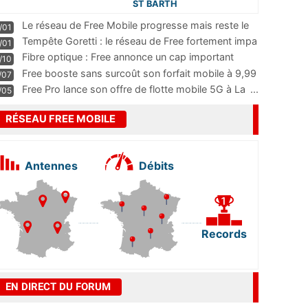
ST BARTH
Le réseau de Free Mobile progresse mais reste le
/01
m
...
Tempête Goretti : le réseau de Free fortement impa
/01
...
Fibre optique : Free annonce un cap important
/10
pass
...
Free booste sans surcoût son forfait mobile à 9,99
/07
...
Free Pro lance son offre de flotte mobile 5G à La
...
/05
RÉSEAU FREE MOBILE
Antennes
Débits
Records
EN DIRECT DU FORUM