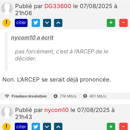
Publié
par
DG33600
le 07/08/2025 à
21h06
!
+
-
citer
nycom10 a écrit
pas forcément, c’est à l’ARCEP de le
décider.
Non. L’ARCEP se serait déjà prononcée.
Freebox révolution
774 Mb/s
401 Mb/s
Publié
par
nycom10
le 07/08/2025 à
21h43
!
+
-
citer