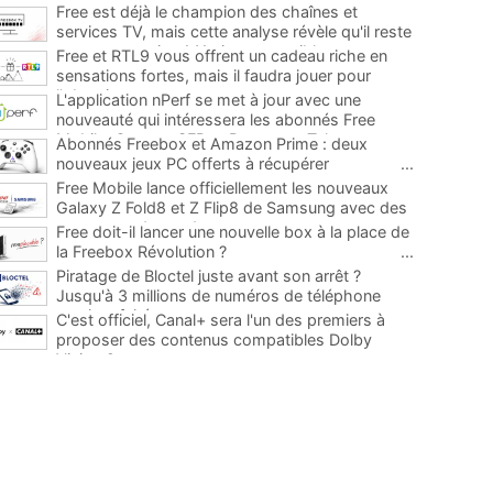
Free est déjà le champion des chaînes et
services TV, mais cette analyse révèle qu'il reste
encore au moins 141 ajouts possibles
...
Free et RTL9 vous offrent un cadeau riche en
sensations fortes, mais il faudra jouer pour
l'obtenir
...
L'application nPerf se met à jour avec une
nouveauté qui intéressera les abonnés Free
Mobile, Orange, SFR et Bouygues Telecom
...
Abonnés Freebox et Amazon Prime : deux
nouveaux jeux PC offerts à récupérer
...
Free Mobile lance officiellement les nouveaux
Galaxy Z Fold8 et Z Flip8 de Samsung avec des
promos et des cadeaux
...
Free doit-il lancer une nouvelle box à la place de
la Freebox Révolution ?
...
Piratage de Bloctel juste avant son arrêt ?
Jusqu'à 3 millions de numéros de téléphone
auraient fuité
...
C'est officiel, Canal+ sera l'un des premiers à
proposer des contenus compatibles Dolby
Vision 2
...