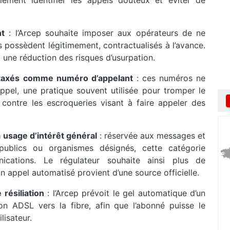
ement identifier les appels douteux et éviter de
nt
: l’Arcep souhaite imposer aux opérateurs de ne
ils possèdent légitimement, contractualisés à l’avance.
t une réduction des risques d’usurpation.
urtaxés comme numéro d’appelant
: ces numéros ne
appel, une pratique souvent utilisée pour tromper le
e contre les escroqueries visant à faire appeler des
 usage d’intérêt général
: réservée aux messages et
ublics ou organismes désignés, cette catégorie
nications. Le régulateur souhaite ainsi plus de
un appel automatisé provient d’une source officielle.
résiliation
: l’Arcep prévoit le gel automatique d’un
n ADSL vers la fibre, afin que l’abonné puisse le
lisateur.