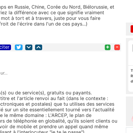
 en Russie, Chine, Corée du Nord, Biélorussie, et
iez la différence avec ce que signifie vraiment
e mot à tort et à travers, juste pour vous faire
oit de l'écrire dans l'un de ces pays...)
+
-
citer
T
r...
R
d
s) ou de service(s), gratuits ou payants.
re et l'article renvoi au fait (dans le contexte :
ctroniques et postales) que tu utilises des services
é sur un site essentiellement tourné vers l'actualité
ne le même domaine : L'ARCEP, le plan de
de téléphonie en globalité, qu'ils soient clients ou
avoir de mobile et prendre un appel quand même
ant à l'interlocuteur "je te le passe").