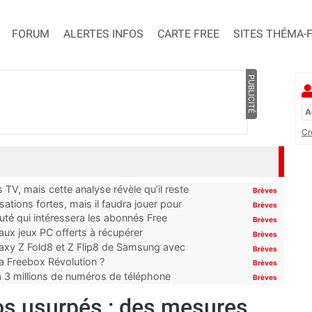
FORUM
ALERTES INFOS
CARTE FREE
SITES THÉMA-
PUBLICITÉ
Cr
TV, mais cette analyse révèle qu’il reste
Brèves
ations fortes, mais il faudra jouer pour
Brèves
uté qui intéressera les abonnés Free
Brèves
x jeux PC offerts à récupérer
Brèves
laxy Z Fold8 et Z Flip8 de Samsung avec
Brèves
 la Freebox Révolution ?
Brèves
’à 3 millions de numéros de téléphone
Brèves
os usurpés : des mesures