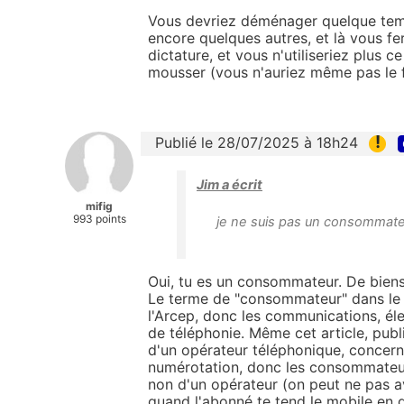
Vous devriez déménager quelque temps
encore quelques autres, et là vous fer
dictature, et vous n'utiliseriez plus c
mousser (vous n'auriez même pas le fr
!
Publié le 28/07/2025 à 18h24
Jim a écrit
mifig
993 points
je ne suis pas un consommateu
Oui, tu es un consommateur. De biens(
Le terme de "consommateur" dans le tit
l'Arcep, donc les communications, éle
de téléphonie. Même cet article, publi
d'un opérateur téléphonique, concer
numérotation, donc les consommateurs 
non d'un opérateur (on peut ne pas 
quand l'abonné te tend le mobile en dis