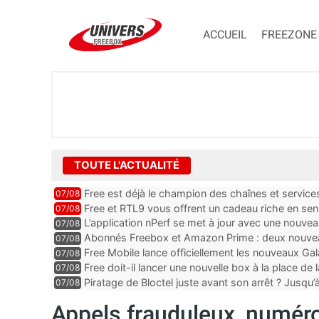
ACCUEIL
FREEZONE
TOUTE L'ACTUALITÉ
Free est déjà le champion des chaînes et services 
07/08
encore au moin...
Free et RTL9 vous offrent un cadeau riche en sens
07/08
l’obtenir
L’application nPerf se met à jour avec une nouvea
07/08
Mobile, Orange, SFR ...
Abonnés Freebox et Amazon Prime : deux nouveau
07/08
Free Mobile lance officiellement les nouveaux Ga
07/08
des promos et des cadeaux
Free doit-il lancer une nouvelle box à la place de
07/08
Piratage de Bloctel juste avant son arrêt ? Jusqu
07/08
auraient fuité
Appels frauduleux, numér