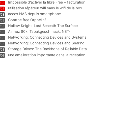
Impossible d'activer la fibre Free + facturation
/08
résiliation
utilisation répéteur wifi sans le wifi de la box
/08
acces NAS depuis smartphone
/08
Comtpe free Orphélin?
/08
Hollow Knight  Lost Beneath The Surface
/08
Airmez 80k: Tabakgeschmack, NET-
/08
Technologie und Leistung im
Networking: Connecting Devices and Systems
/08
Networking: Connecting Devices and Sharing
/08
Information
Storage Drives: The Backbone of Reliable Data
/08
Management
une amelioration importante dans la reception
/08
WIFI