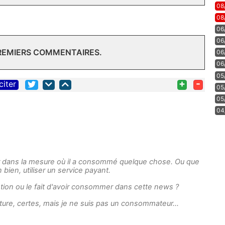
08
08
06
06
PREMIERS COMMENTAIRES.
06
06
05
+
-
citer
05
05
04
dans la mesure où il a consommé quelque chose. Ou que
bien, utiliser un service payant.
ention ou le fait d'avoir consommer dans cette news ?
ature, certes, mais je ne suis pas un consommateur...