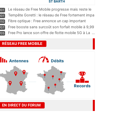
ST BARTH
Le réseau de Free Mobile progresse mais reste le
/01
m
...
Tempête Goretti : le réseau de Free fortement impa
/01
...
Fibre optique : Free annonce un cap important
/10
pass
...
Free booste sans surcoût son forfait mobile à 9,99
/07
...
Free Pro lance son offre de flotte mobile 5G à La
...
/05
RÉSEAU FREE MOBILE
Antennes
Débits
Records
EN DIRECT DU FORUM