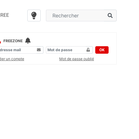
FREE
FREEZONE
OK
éer un compte
Mot de passe oublié