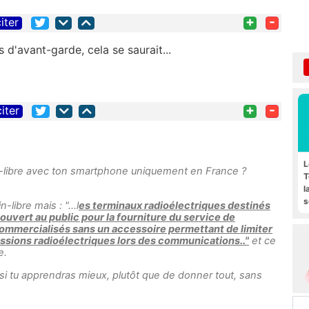
+
-
iter
 d'avant-garde, cela se saurait...
+
-
citer
L
ain-libre avec ton smartphone uniquement en France ?
T
l
s
libre mais : "...l
es terminaux radioélectriques destinés
F
ouvert au public pour la fourniture du service de
ommercialisés sans un accessoire permettant de limiter
missions radioélectriques lors des communications.."
et ce
e.
si tu apprendras mieux, plutôt que de donner tout, sans