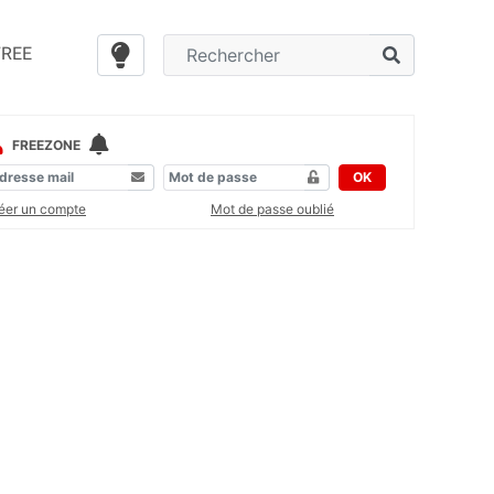
FREE
FREEZONE
OK
éer un compte
Mot de passe oublié