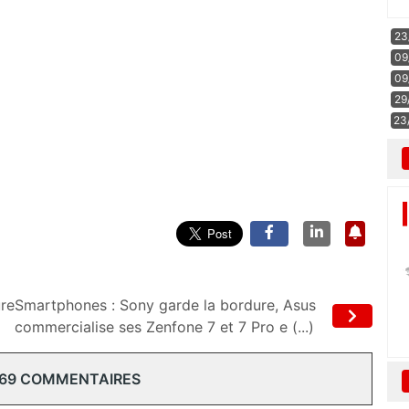
23
09
09
29
23
ure
Smartphones : Sony garde la bordure, Asus
commercialise ses Zenfone 7 et 7 Pro e (...)
 69 COMMENTAIRES