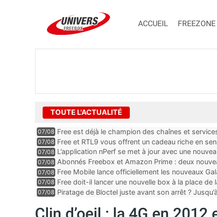
ACCUEIL
FREEZONE
TOUTE L'ACTUALITÉ
Free est déjà le champion des chaînes et services 
07/08
encore au moin...
Free et RTL9 vous offrent un cadeau riche en sens
07/08
l’obtenir
L’application nPerf se met à jour avec une nouvea
07/08
Mobile, Orange, SFR ...
Abonnés Freebox et Amazon Prime : deux nouveau
07/08
Free Mobile lance officiellement les nouveaux Ga
07/08
des promos et des cadeaux
Free doit-il lancer une nouvelle box à la place de
07/08
Piratage de Bloctel juste avant son arrêt ? Jusqu
07/08
auraient fuité
Clin d’oeil : la 4G en 2012