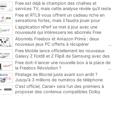
Free est déjà le champion des chaînes et
services TV, mais cette analyse révèle qu'il reste
encore au moins 141 ajouts possibles
...
Free et RTL9 vous offrent un cadeau riche en
sensations fortes, mais il faudra jouer pour
l'obtenir
...
L'application nPerf se met à jour avec une
nouveauté qui intéressera les abonnés Free
Mobile, Orange, SFR et Bouygues Telecom
...
Abonnés Freebox et Amazon Prime : deux
nouveaux jeux PC offerts à récupérer
...
Free Mobile lance officiellement les nouveaux
Galaxy Z Fold8 et Z Flip8 de Samsung avec des
promos et des cadeaux
...
Free doit-il lancer une nouvelle box à la place de
la Freebox Révolution ?
...
Piratage de Bloctel juste avant son arrêt ?
Jusqu'à 3 millions de numéros de téléphone
auraient fuité
...
C'est officiel, Canal+ sera l'un des premiers à
proposer des contenus compatibles Dolby
Vision 2
...