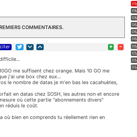
09
08
08
06
PREMIERS COMMENTAIRES.
06
06
+
-
citer
06
05
ficile...
05
05
 10GO me suffisent chez orange. Mais 10 GO me
ue j'ai une box chez eux...
os le nombre de datas je m'en bas les cacahuètes,
orfait en datas chez SOSH, les autres non et encore
 mesure où cette partie "abonnements divers"
n réduis le coût.
la où bien en comprends tu réellement rien en