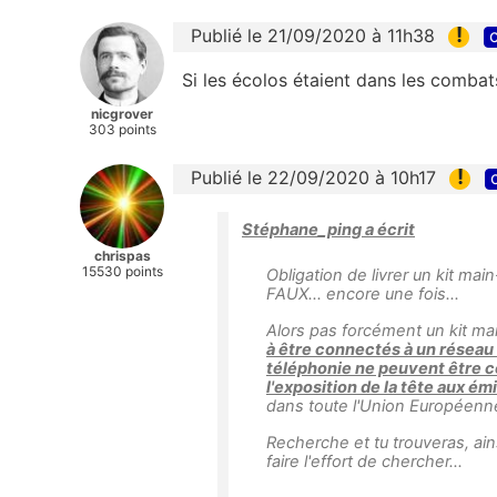
!
Publié le 21/09/2020 à 11h38
c
Si les écolos étaient dans les combats
nicgrover
303 points
!
Publié le 22/09/2020 à 10h17
Stéphane_ping a écrit
chrispas
15530 points
Obligation de livrer un kit m
FAUX... encore une fois...
Alors pas forcément un kit main-
à être connectés à un réseau 
téléphonie ne peuvent être c
l'exposition de la tête aux é
dans toute l'Union Européenn
Recherche et tu trouveras, ain
faire l'effort de chercher...