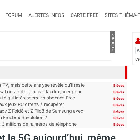
FORUM
ALERTES INFOS
CARTE FREE
SITES THÉMA-
PUBLICITÉ
Cr
TV, mais cette analyse révèle qu’il reste
Brèves
ations fortes, mais il faudra jouer pour
Brèves
uté qui intéressera les abonnés Free
Brèves
x jeux PC offerts à récupérer
Brèves
laxy Z Fold8 et Z Flip8 de Samsung avec
Brèves
 la Freebox Révolution ?
Brèves
’à 3 millions de numéros de téléphone
Brèves
 et la 5G aujourd’hui, même