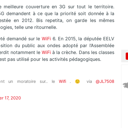
e meilleure couverture en 3G sur tout le territoire.
a 5G demandent à ce que la priorité soit donnée à la
ntestée en 2012. Bis repetita, on garde les mêmes
ies, telle une ritournelle.
 été demandé sur le
WiFi
6. En 2015, la députée EELV
osition du public aux ondes adopté par l’Assemblée
nterdit notamment le
WiFi
à la crèche. Dans les classes
’est pas utilisé pour les activités pédagogiques.
t un moratoire sur.. le
Wifi
. 🙂 via
@JL7508
r 17, 2020