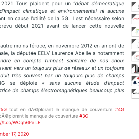
 2021. Tous plaident pour un
“débat démocratique
 d’impact climatique et environnemental ni aucune
t en cause l’utilité de la 5G. Il est nécessaire selon
prévu début 2021 avant de lancer cette nouvelle
e autre moins féroce, en novembre 2012 en amont de
ionale, la députée EELV Laurence Abeille a notamment
endre en compte l’impact sanitaire de nos choix
avant vers un toujours plus de réseaux et un toujours
duit très souvent par un toujours plus de champs
 4G se déploie
« sans aucune étude d’impact
ettrice de champs électromagnétiques beaucoup plus
#5G
tout en dÃ©plorant le manque de couverture
#4G
 dÃ©plorant le manque de couverture
#3G
://t.co/WCqh6PelLE
mber 17, 2020