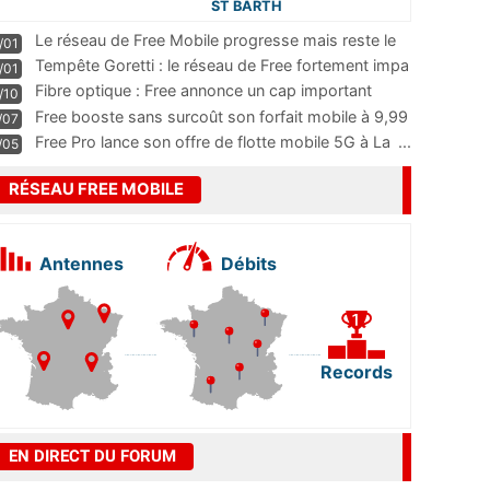
ST BARTH
Le réseau de Free Mobile progresse mais reste le
/01
m
...
Tempête Goretti : le réseau de Free fortement impa
/01
...
Fibre optique : Free annonce un cap important
/10
pass
...
Free booste sans surcoût son forfait mobile à 9,99
/07
...
Free Pro lance son offre de flotte mobile 5G à La
...
/05
RÉSEAU FREE MOBILE
Antennes
Débits
Records
EN DIRECT DU FORUM