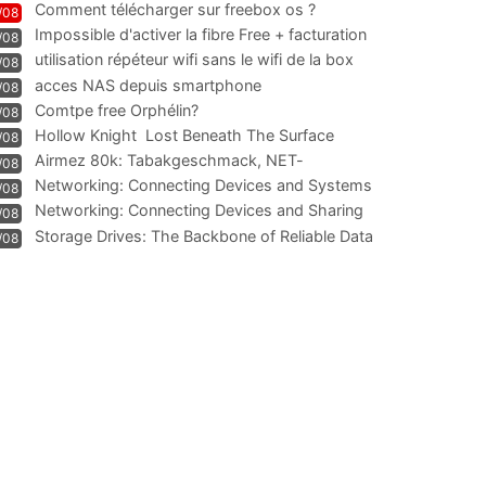
Comment télécharger sur freebox os ?
/08
Impossible d'activer la fibre Free + facturation
/08
résiliation
utilisation répéteur wifi sans le wifi de la box
/08
acces NAS depuis smartphone
/08
Comtpe free Orphélin?
/08
Hollow Knight  Lost Beneath The Surface
/08
Airmez 80k: Tabakgeschmack, NET-
/08
Technologie und Leistung im
Networking: Connecting Devices and Systems
/08
Networking: Connecting Devices and Sharing
/08
Information
Storage Drives: The Backbone of Reliable Data
/08
Management