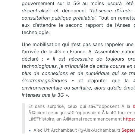
gouvernement sur la 5G au moins jusqu’à l’été
décentralisé”
et dénoncent
“l’absence d’étude
consultation publique préalable”.
Tout en remettan
eux d’attendre le second rapport de l’Anses 
technologie.
Une mobilisation qui n’est pas sans rappeler un
l’arrivée de la 4G en France. A l’Assemblée nat
déclaré :
« Il est nécessaire de toujours pr
technologiques, je m’inquiète de cette course en 
plus de connexions et de numérique qui se tra
électromagnétiques »
et d’ajouter que la
environnementale ou sanitaire, alors qu’elle ém
intenses que la 3G ».
Et sans surprise, ceux qui sâ€™opposent Ã la
Ã©taient ceux qui sâ€™opposaient Ã la 4G tout en
Lâ€™histoire, un Ã©ternel recommencement
https
Alec Ù† Archambault (@AlexArchambault)
Septe