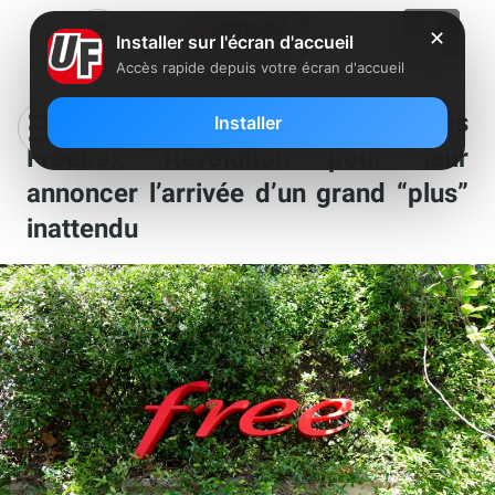
✕
Installer sur l'écran d'accueil
Accès rapide depuis votre écran d'accueil
Free envoie un mail à ses abonnés
Installer
Freebox Révolution pour leur
annoncer l’arrivée d’un grand “plus”
inattendu