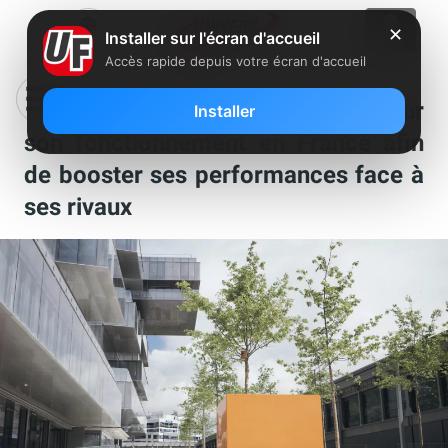
✕
Installer sur l'écran d'accueil
Accès rapide depuis votre écran d'accueil
Orange veut revoir en profondeur
Installer
son fonctionnement en France afin
de booster ses performances face à
ses rivaux