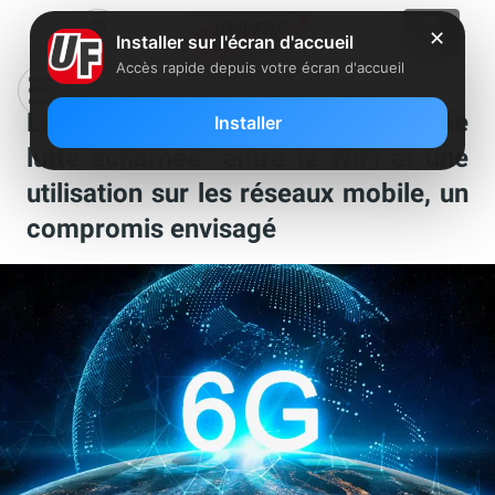
✕
Installer sur l'écran d'accueil
Accès rapide depuis votre écran d'accueil
La bande 6 GHz au centre “d’une
Installer
lutte acharnée” entre le WiFi et une
utilisation sur les réseaux mobile, un
compromis envisagé