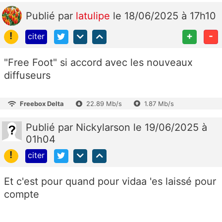
Publié
par
latulipe
le 18/06/2025 à 17h10
!
+
-
citer
"
Free Foot" si accord avec les nouveaux
diffuseurs
Freebox Delta
22.89 Mb/s
1.87 Mb/s
Publié
par
Nickylarson
le 19/06/2025 à
01h04
!
citer
Et c'est pour quand pour vidaa 'es laissé pour
compte