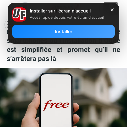
✕
Installer sur l'écran d'accueil
Accès rapide depuis votre écran d'accueil
Free dévoile une nouvelle liste de
Installer
smartphones où l’installation d’Oqee
est simplifiée et promet qu’il ne
s’arrêtera pas là