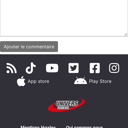
App store
Play Store
Mentions légales
Qui sommes nous