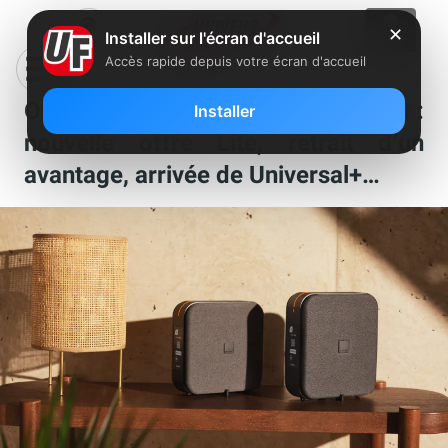
✕
Installer sur l'écran d'accueil
Accès rapide depuis votre écran d'accueil
Orange remanie sa gamme Livebox :
Installer
nouvelle offre Lite, retrait d’un
avantage, arrivée de Universal+…