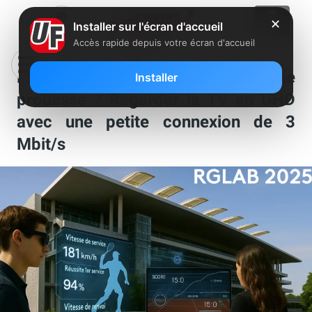
✕
Installer sur l'écran d'accueil
Accès rapide depuis votre écran d'accueil
France Télévisions dévoile une vraie
Installer
prouesse ? Regarder la TV en UHD
avec une petite connexion de 3
Mbit/s