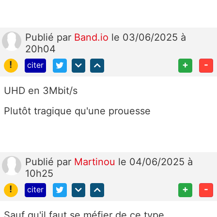
Publié
par
Band.io
le 03/06/2025 à
20h04
!
+
-
citer
UHD en 3Mbit/s
Plutôt tragique qu'une prouesse
Publié
par
Martinou
le 04/06/2025 à
10h25
!
+
-
citer
Sauf qu'il faut se méfier de ce type