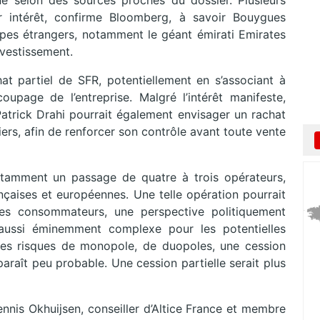
ne selon des sources proches du dossier. Plusieurs
r intérêt, confirme Bloomberg, à savoir Bouygues
oupes étrangers, notamment le géant émirati Emirates
vestissement.
at partiel de SFR, potentiellement en s’associant à
upage de l’entreprise. Malgré l’intérêt manifeste,
 Patrick Drahi pourrait également envisager un rachat
ers, afin de renforcer son contrôle avant toute vente
otamment un passage de quatre à trois opérateurs,
rançaises et européennes. Une telle opération pourrait
les consommateurs, une perspective politiquement
aussi éminemment complexe pour les potentielles
es risques de monopole, de duopoles, une cession
 paraît peu probable. Une cession partielle serait plus
Dennis Okhuijsen, conseiller d’Altice France et membre