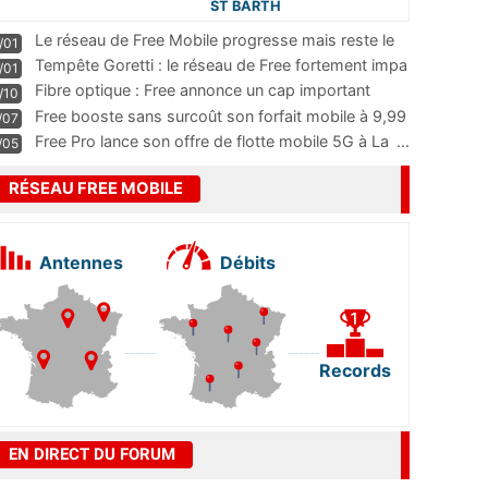
ST BARTH
Le réseau de Free Mobile progresse mais reste le
/01
m
...
Tempête Goretti : le réseau de Free fortement impa
/01
...
Fibre optique : Free annonce un cap important
/10
pass
...
Free booste sans surcoût son forfait mobile à 9,99
/07
...
Free Pro lance son offre de flotte mobile 5G à La
...
/05
RÉSEAU FREE MOBILE
Antennes
Débits
Records
EN DIRECT DU FORUM