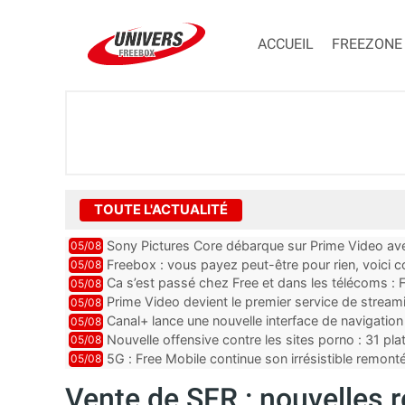
ACCUEIL
FREEZONE
TOUTE L'ACTUALITÉ
Sony Pictures Core débarque sur Prime Video avec
05/08
Freebox : vous payez peut-être pour rien, voici
05/08
abonnements TV oubliés
Ca s’est passé chez Free et dans les télécoms : F
05/08
pointe le bout de...
Prime Video devient le premier service de strea
05/08
ce lancement
Canal+ lance une nouvelle interface de navigation
05/08
Nouvelle offensive contre les sites porno : 31 pl
05/08
par Orange, Free, SF...
5G : Free Mobile continue son irrésistible remon
05/08
plus que jamais sous pr...
Vente de SFR : nouvelles r