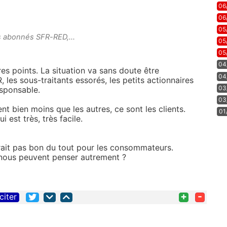
06
06
05
s abonnés SFR-RED,...
05
05
04
tres points. La situation va sans doute être
04
les sous-traitants essorés, les petits actionnaires
03
esponsable.
03
ent bien moins que les autres, ce sont les clients.
01
i est très, très facile.
rait pas bon du tout pour les consommateurs.
ous peuvent penser autrement ?
+
-
citer