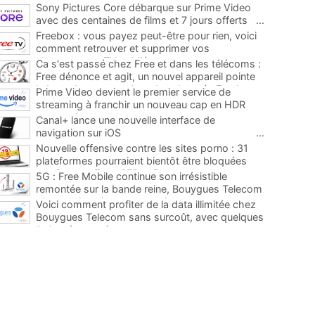
Sony Pictures Core débarque sur Prime Video
avec des centaines de films et 7 jours offerts
...
Freebox : vous payez peut-être pour rien, voici
comment retrouver et supprimer vos
abonnements TV oubliés
...
Ca s'est passé chez Free et dans les télécoms :
Free dénonce et agit, un nouvel appareil pointe
le bout de son nez chez des abonnés Freebox...
Prime Video devient le premier service de
...
streaming à franchir un nouveau cap en HDR
avec ce lancement
...
Canal+ lance une nouvelle interface de
navigation sur iOS
...
Nouvelle offensive contre les sites porno : 31
plateformes pourraient bientôt être bloquées
par Orange, Free, SFR et Bouygues
...
5G : Free Mobile continue son irrésistible
remontée sur la bande reine, Bouygues Telecom
plus que jamais sous pression
...
Voici comment profiter de la data illimitée chez
Bouygues Telecom sans surcoût, avec quelques
limites à connaître
...