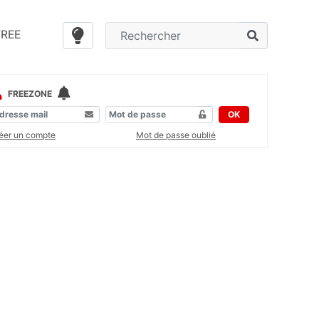
FREE
FREEZONE
OK
éer un compte
Mot de passe oublié