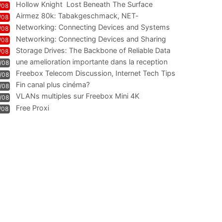
Hollow Knight  Lost Beneath The Surface
/08
Airmez 80k: Tabakgeschmack, NET-
/08
Technologie und Leistung im
Networking: Connecting Devices and Systems
/08
Networking: Connecting Devices and Sharing
/08
Information
Storage Drives: The Backbone of Reliable Data
/08
Management
une amelioration importante dans la reception
/08
WIFI
Freebox Telecom Discussion, Internet Tech Tips
/08
Communi
Fin canal plus cinéma?
/08
VLANs multiples sur Freebox Mini 4K
/08
Free Proxi
/08