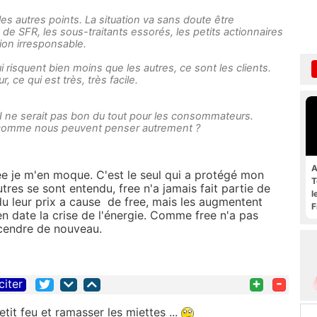
 les autres points. La situation va sans doute être
e SFR, les sous-traitants essorés, les petits actionnaires
tion irresponsable.
i risquent bien moins que les autres, ce sont les clients.
, ce qui est très, très facile.
I ne serait pas bon du tout pour les consommateurs.
comme nous peuvent penser autrement ?
A
free je m'en moque. C'est le seul qui a protégé mon
T
tres se sont entendu, free n'a jamais fait partie de
l
du leur prix a cause de free, mais les augmentent
F
n date la crise de l'énergie. Comme free n'a pas
escendre de nouveau.
+
-
citer
etit feu et ramasser les miettes ...