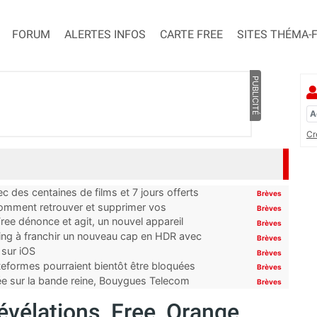
FORUM
ALERTES INFOS
CARTE FREE
SITES THÉMA-
PUBLICITÉ
Cr
 des centaines de films et 7 jours offerts
Brèves
 comment retrouver et supprimer vos
Brèves
ree dénonce et agit, un nouvel appareil
Brèves
ming à franchir un nouveau cap en HDR avec
Brèves
 sur iOS
Brèves
ateformes pourraient bientôt être bloquées
Brèves
tée sur la bande reine, Bouygues Telecom
Brèves
évélations, Free, Orange,