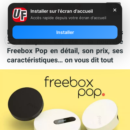
✕
Installer sur l'écran d'accueil
Accès rapide depuis votre écran d'accueil
Les grosses nouveautés que vous
Installer
avez loupées cet été : la nouvelle
Freebox Pop en détail, son prix, ses
caractéristiques… on vous dit tout