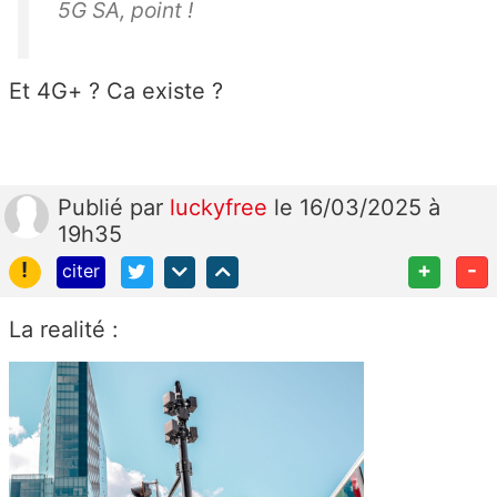
5G SA, point !
Et 4G+ ? Ca existe ?
Publié
par
luckyfree
le 16/03/2025 à
19h35
!
+
-
citer
La realité :