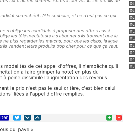
res sur d'autres critères. Après il faut voir ici les détails de
06
06
didat surenchérit s'il le souhaite, et ce n'est pas ce qui
06
06
ne n'oblige les candidats à proposer des offres aussi
05
ige les téléspectateurs a s'abonner s'ils trouvent que le
05
 de ne plus regarder les matchs, pour que les clubs, la ligue
05
ils vendent leurs produits trop cher pour ce que ça vaut.
04
04
es modalités de cet appel d'offres, il n'empêche qu'il
03
ncitation à faire grimper la note) en plus du
t à peine dissimulé l'augmentation des revenus.
nt le prix n'est pas le seul critère, c'est bien celui
tions" liées à l'appel d'offre remplies.
+
-
iter
 nous qui paye »