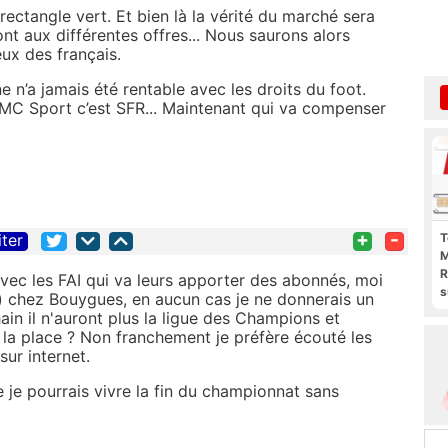
 rectangle vert. Et bien là la vérité du marché sera
nt aux différentes offres... Nous saurons alors
eux des français.
 n’a jamais été rentable avec les droits du foot.
RMC Sport c’est SFR... Maintenant qui va compenser
+
-
T
iter
M
R
vec les FAI qui va leurs apporter des abonnés, moi
s
) chez Bouygues, en aucun cas je ne donnerais un
l
ain il n'auront plus la ligue des Champions et
p
a la place ? Non franchement je préfère écouté les
b
sur internet.
 je pourrais vivre la fin du championnat sans