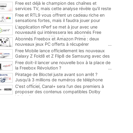
Free est déjà le champion des chaînes et
services TV, mais cette analyse révèle qu'il reste
encore au moins 141 ajouts possibles
...
Free et RTL9 vous offrent un cadeau riche en
sensations fortes, mais il faudra jouer pour
l'obtenir
...
L'application nPerf se met à jour avec une
nouveauté qui intéressera les abonnés Free
Mobile, Orange, SFR et Bouygues Telecom
...
Abonnés Freebox et Amazon Prime : deux
nouveaux jeux PC offerts à récupérer
...
Free Mobile lance officiellement les nouveaux
Galaxy Z Fold8 et Z Flip8 de Samsung avec des
promos et des cadeaux
...
Free doit-il lancer une nouvelle box à la place de
la Freebox Révolution ?
...
Piratage de Bloctel juste avant son arrêt ?
Jusqu'à 3 millions de numéros de téléphone
auraient fuité
...
C'est officiel, Canal+ sera l'un des premiers à
proposer des contenus compatibles Dolby
Vision 2
...