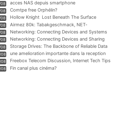
acces NAS depuis smartphone
/08
Comtpe free Orphélin?
/08
Hollow Knight  Lost Beneath The Surface
/08
Airmez 80k: Tabakgeschmack, NET-
/08
Technologie und Leistung im
Networking: Connecting Devices and Systems
/08
Networking: Connecting Devices and Sharing
/08
Information
Storage Drives: The Backbone of Reliable Data
/08
Management
une amelioration importante dans la reception
/08
WIFI
Freebox Telecom Discussion, Internet Tech Tips
/08
Communi
Fin canal plus cinéma?
/08