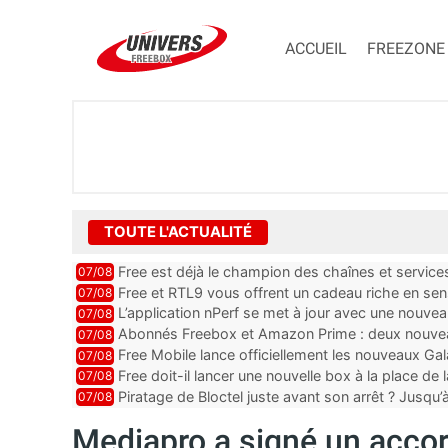
ACCUEIL
FREEZONE
TOUTE L'ACTUALITÉ
Free est déjà le champion des chaînes et services 
07/08
encore au moin...
Free et RTL9 vous offrent un cadeau riche en sens
07/08
l’obtenir
L’application nPerf se met à jour avec une nouvea
07/08
Mobile, Orange, SFR ...
Abonnés Freebox et Amazon Prime : deux nouveau
07/08
Free Mobile lance officiellement les nouveaux Ga
07/08
des promos et des cadeaux
Free doit-il lancer une nouvelle box à la place de
07/08
Piratage de Bloctel juste avant son arrêt ? Jusqu
07/08
auraient fuité
Mediapro a signé un acco