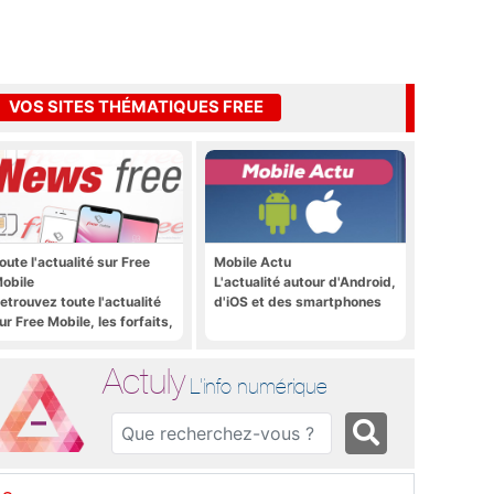
VOS SITES THÉMATIQUES FREE
oute l'actualité sur Free
Mobile Actu
obile
L'actualité autour d'Android,
etrouvez toute l'actualité
d'iOS et des smartphones
ur Free Mobile, les forfaits,
e déploiement 4G, 5G, les
romos, les nouveautés et
Actuly
ien plus encore
L'info numérique