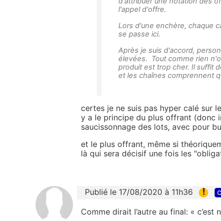
d'attribuer une notation des off
l'appel d'offre.
Lors d'une enchère, chaque can
se passe ici.
Après je suis d'accord, person
élevées. Tout comme rien n'obl
produit est trop cher. Il suffit
et les chaînes comprennent qu'
certes je ne suis pas hyper calé sur l
y a le principe du plus offrant (donc i
saucissonnage des lots, avec pour bu
et le plus offrant, même si théoriqueme
là qui sera décisif une fois les "obliga
!
Publié le 17/08/2020 à 11h36
c
Comme dirait l’autre au final: « c’est