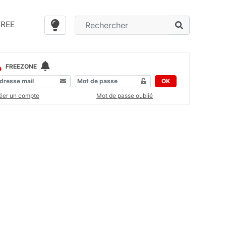
FREE
FREEZONE
OK
éer un compte
Mot de passe oublié