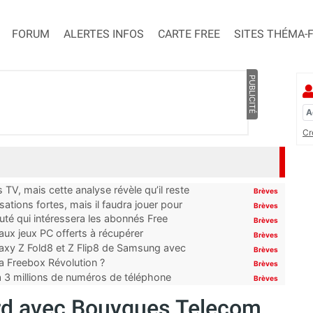
FORUM
ALERTES INFOS
CARTE FREE
SITES THÉMA-
PUBLICITÉ
Cr
TV, mais cette analyse révèle qu’il reste
Brèves
ations fortes, mais il faudra jouer pour
Brèves
uté qui intéressera les abonnés Free
Brèves
x jeux PC offerts à récupérer
Brèves
laxy Z Fold8 et Z Flip8 de Samsung avec
Brèves
 la Freebox Révolution ?
Brèves
’à 3 millions de numéros de téléphone
Brèves
rd avec Bouygues Telecom