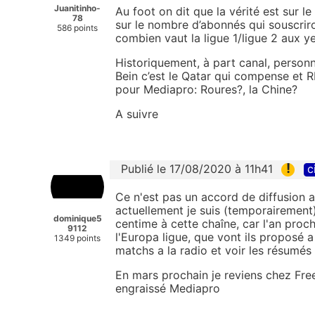
Juanitinho-
Au foot on dit que la vérité est sur le
78
sur le nombre d’abonnés qui souscriro
586 points
combien vaut la ligue 1/ligue 2 aux y
Historiquement, à part canal, personne
Bein c’est le Qatar qui compense et 
pour Mediapro: Roures?, la Chine?
A suivre
!
Publié le 17/08/2020 à 11h41
c
Ce n'est pas un accord de diffusion a
actuellement je suis (temporairement
dominique5
centime à cette chaîne, car l'an proch
9112
l'Europa ligue, que vont ils proposé 
1349 points
matchs a la radio et voir les résumés 
En mars prochain je reviens chez Free
engraissé Mediapro