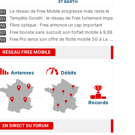
ST BARTH
Le réseau de Free Mobile progresse mais reste le
/01
m
...
Tempête Goretti : le réseau de Free fortement impa
/01
...
Fibre optique : Free annonce un cap important
/10
pass
...
Free booste sans surcoût son forfait mobile à 9,99
/07
...
Free Pro lance son offre de flotte mobile 5G à La
...
/05
RÉSEAU FREE MOBILE
Antennes
Débits
Records
EN DIRECT DU FORUM