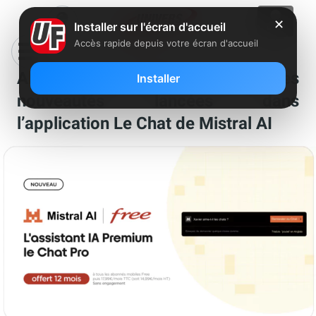
✕
Installer sur l'écran d'accueil
Accès rapide depuis votre écran d'accueil
Abonnés Free Mobile : encore des
Installer
nouveautés lancées dans
l’application Le Chat de Mistral AI