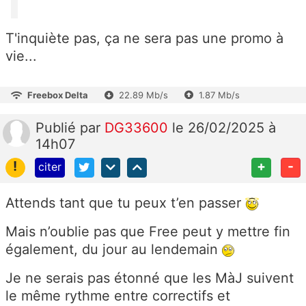
T'inquiète pas, ça ne sera pas une promo à
vie...
Freebox Delta
22.89 Mb/s
1.87 Mb/s
Publié
par
DG33600
le 26/02/2025 à
14h07
!
+
-
citer
Attends tant que tu peux t’en passer
Mais n’oublie pas que Free peut y mettre fin
également, du jour au lendemain
Je ne serais pas étonné que les MàJ suivent
le même rythme entre correctifs et