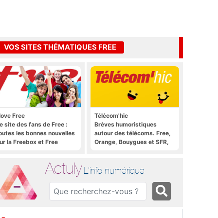
VOS SITES THÉMATIQUES FREE
 love Free
Télécom'hic
e site des fans de Free :
Brèves humoristiques
outes les bonnes nouvelles
autour des télécoms. Free,
ur la Freebox et Free
Orange, Bouygues et SFR,
obile, et rien que les
tous y passent.
onnes nouvelles
Actuly
L'info numérique