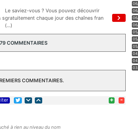
06
Le saviez-vous ? Vous pouvez découvrir
06
 s
gratuitement chaque jour des chaînes fran
06
(...)
06
05
05
 79 COMMENTAIRES
05
04
04
03
PREMIERS COMMENTAIRES.
+
-
iter
touché à rien au niveau du nom