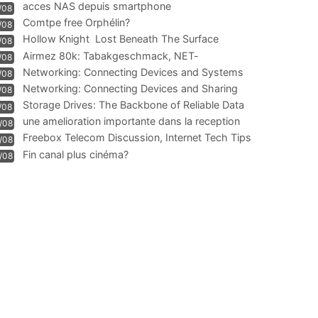
acces NAS depuis smartphone
/08
Comtpe free Orphélin?
/08
Hollow Knight  Lost Beneath The Surface
/08
Airmez 80k: Tabakgeschmack, NET-
/08
Technologie und Leistung im
Networking: Connecting Devices and Systems
/08
Networking: Connecting Devices and Sharing
/08
Information
Storage Drives: The Backbone of Reliable Data
/08
Management
une amelioration importante dans la reception
/08
WIFI
Freebox Telecom Discussion, Internet Tech Tips
/08
Communi
Fin canal plus cinéma?
/08