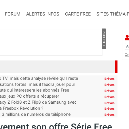
FORUM
ALERTES INFOS
CARTE FREE
SITES THÉMA-
PUBLICITÉ
Cr
TV, mais cette analyse révèle qu’il reste
Brèves
ations fortes, mais il faudra jouer pour
Brèves
uté qui intéressera les abonnés Free
Brèves
x jeux PC offerts à récupérer
Brèves
laxy Z Fold8 et Z Flip8 de Samsung avec
Brèves
 la Freebox Révolution ?
Brèves
’à 3 millions de numéros de téléphone
Brèves
ement son offre Série Free