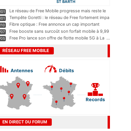
ST BARTH
Le réseau de Free Mobile progresse mais reste le
/01
m
...
Tempête Goretti : le réseau de Free fortement impa
/01
...
Fibre optique : Free annonce un cap important
/10
pass
...
Free booste sans surcoût son forfait mobile à 9,99
/07
...
Free Pro lance son offre de flotte mobile 5G à La
...
/05
RÉSEAU FREE MOBILE
Antennes
Débits
Records
EN DIRECT DU FORUM