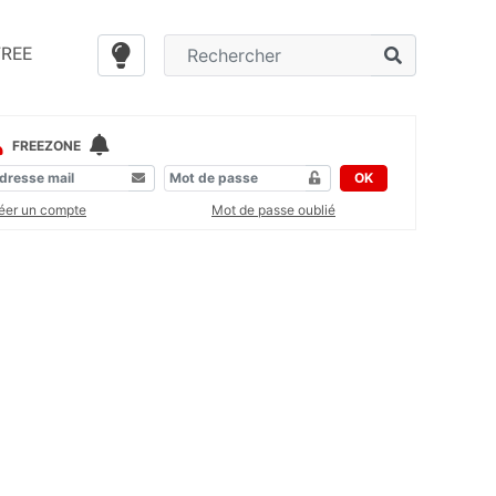
FREE
FREEZONE
OK
éer un compte
Mot de passe oublié