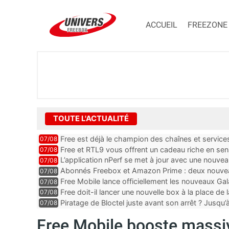
ACCUEIL
FREEZONE
TOUTE L'ACTUALITÉ
Free est déjà le champion des chaînes et services 
07/08
encore au moin...
Free et RTL9 vous offrent un cadeau riche en sens
07/08
l’obtenir
L’application nPerf se met à jour avec une nouvea
07/08
Mobile, Orange, SFR ...
Abonnés Freebox et Amazon Prime : deux nouveau
07/08
Free Mobile lance officiellement les nouveaux Ga
07/08
des promos et des cadeaux
Free doit-il lancer une nouvelle box à la place de
07/08
Piratage de Bloctel juste avant son arrêt ? Jusqu
07/08
auraient fuité
Free Mobile booste massiv