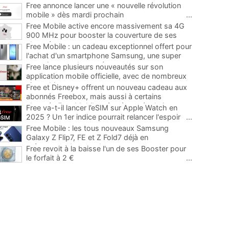
Free annonce lancer une « nouvelle révolution
mobile » dès mardi prochain
...
Free Mobile active encore massivement sa 4G
900 MHz pour booster la couverture de ses
abonnés
...
Free Mobile : un cadeau exceptionnel offert pour
l'achat d'un smartphone Samsung, une super
occasion pour la rentrée
...
Free lance plusieurs nouveautés sur son
application mobile officielle, avec de nombreux
ajouts bienvenus
...
Free et Disney+ offrent un nouveau cadeau aux
abonnés Freebox, mais aussi à certains
abonnés Free Mobile grâce à une évolution
...
Free va-t-il lancer l’eSIM sur Apple Watch en
2025 ? Un 1er indice pourrait relancer l'espoir
...
Free Mobile : les tous nouveaux Samsung
Galaxy Z Flip7, FE et Z Fold7 déjà en
précommande avec des promos
...
Free revoit à la baisse l'un de ses Booster pour
le forfait à 2 €
...