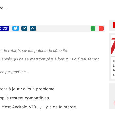
o....
+
-
citer
de retards sur les patchs de sécurité.
pplis qui ne se mettront plus à jour, puis qui refuseront
I
L
t
nce programmé...
s
M
b
ent à jour : aucun problème.
applis restent compatibles.
, c'est Android V10...., il y a de la marge.