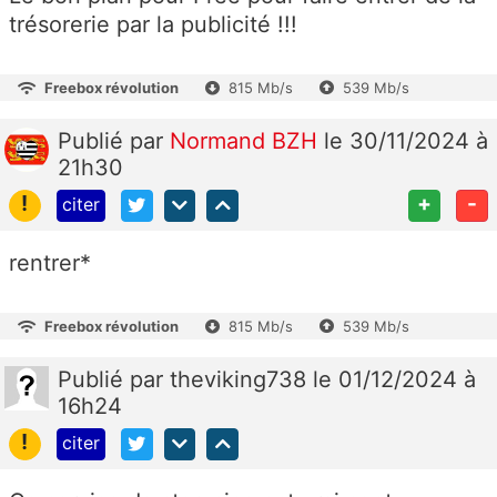
trésorerie par la publicité !!!
Freebox révolution
815 Mb/s
539 Mb/s
Publié
par
Normand BZH
le 30/11/2024 à
21h30
!
+
-
citer
rentrer*
Freebox révolution
815 Mb/s
539 Mb/s
Publié
par
theviking738
le 01/12/2024 à
16h24
!
citer