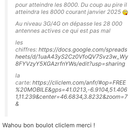
pour atteindre les 8000. Du coup au pire il
atteindra les 8000 courant janvier 2025
Au niveau 3G/4G on dépasse les 28 000
antennes actives ce qui est pas mal
les
chiffres:
https://docs.google.com/spreads
heets/d/1uaA43yS2Cz0VfoQV7Svz3w_Wy
8FYVzyY5XGAzrfnYWs/edit?usp=sharing
la
carte:
https://cliclem.com/anfr/#op=FREE
%20MOBILE&gps=41.0213,-6.9104,51.406
1,11.239&center=46.6834,3.8232&zoom=7
&
Wahou bon boulot cliclem merci !