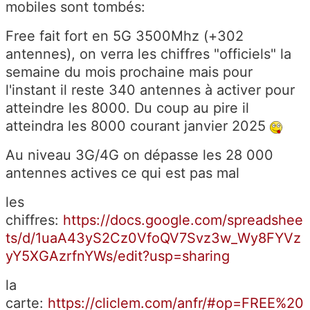
mobiles sont tombés:
Free fait fort en 5G 3500Mhz (+302
antennes), on verra les chiffres "officiels" la
semaine du mois prochaine mais pour
l'instant il reste 340 antennes à activer pour
atteindre les 8000. Du coup au pire il
atteindra les 8000 courant janvier 2025
Au niveau 3G/4G on dépasse les 28 000
antennes actives ce qui est pas mal
les
chiffres:
https://docs.google.com/spreadshee
ts/d/1uaA43yS2Cz0VfoQV7Svz3w_Wy8FYVz
yY5XGAzrfnYWs/edit?usp=sharing
la
carte:
https://cliclem.com/anfr/#op=FREE%20