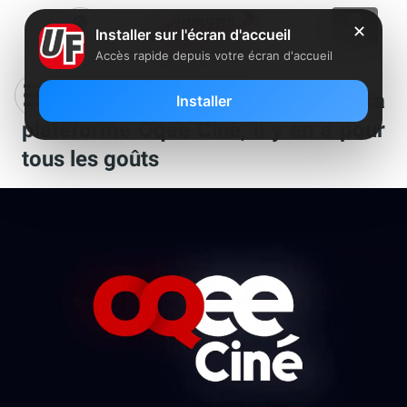
✕
Installer sur l'écran d'accueil
Accès rapide depuis votre écran d'accueil
Free ajoute de nouveaux films à sa
Installer
plateforme Oqee Ciné, il y en a pour
tous les goûts