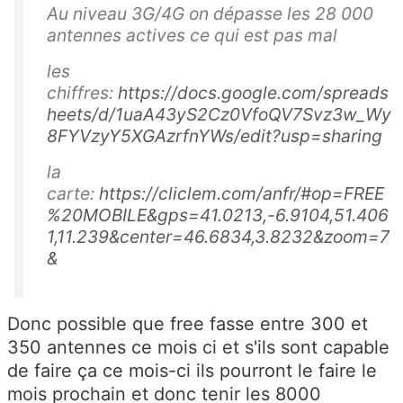
Au niveau 3G/4G on dépasse les 28 000
antennes actives ce qui est pas mal
les
chiffres:
https://docs.google.com/spreads
heets/d/1uaA43yS2Cz0VfoQV7Svz3w_Wy
8FYVzyY5XGAzrfnYWs/edit?usp=sharing
la
carte:
https://cliclem.com/anfr/#op=FREE
%20MOBILE&gps=41.0213,-6.9104,51.406
1,11.239&center=46.6834,3.8232&zoom=7
&
Donc possible que free fasse entre 300 et
350 antennes ce mois ci et s'ils sont capable
de faire ça ce mois-ci ils pourront le faire le
mois prochain et donc tenir les 8000