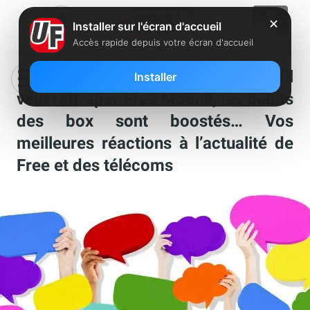
✕
Installer sur l'écran d'accueil
Accès rapide depuis votre écran d'accueil
Orange va devoir s’accrocher s’il
Installer
veut rattraper Free Mobile, les débits
des box sont boostés… Vos
meilleures réactions à l’actualité de
Free et des télécoms