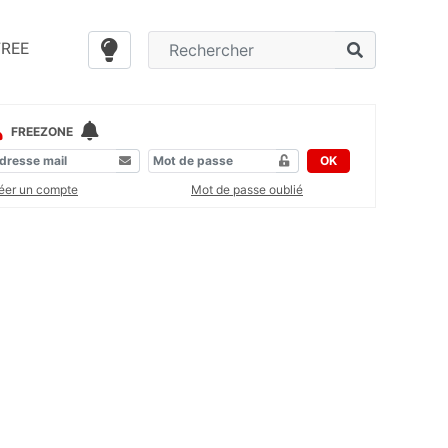
FREE
FREEZONE
OK
éer un compte
Mot de passe oublié