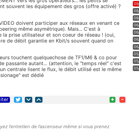
MENT vers les gros opérateurs... les petits se
09
ent souvent les équipement des gros (offre activé) ?
08
08
 VIDEO doivent participer aux réseaux en venant ce
06
 peering même asymétrique). Mais... C'est à
06
la prise utilisateur et son coeur de réseau ! (oui,
06
ore de débit garantie en Kbit/s souvent quand on
06
05
teurs touchent quelquechose de TF1/M6 & co pour
05
de passante autant... (attention, le "temps réel" c'est
05
 centrale lisent le flux, le débit utilisé est le même
sionage" est dédié
+
-
iter
yez l’entretien de l’ascenseur même si vous prenez