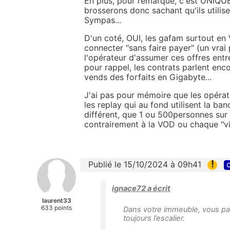
En plus, pour remarque, c'est UNIQUE
brosserons donc sachant qu'ils utilis
Sympas...
D'un coté, OUI, les gafam surtout en
connecter "sans faire payer" (un vrai
l'opérateur d'assumer ces offres entre 
pour rappel, les contrats parlent enc
vends des forfaits en Gigabyte...
J'ai pas pour mémoire que les opéra
les replay qui au fond utilisent la ban
différent, que 1 ou 500personnes sur un
contrairement à la VOD ou chaque "vi
!
Publié le 15/10/2024 à 09h41
c
ignace72 a écrit
laurent33
633 points
Dans votre immeuble, vous pa
toujours l’escalier.