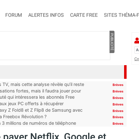
FORUM
ALERTES INFOS
CARTE FREE
SITES THÉMA-
PUBLICITÉ
Cr
TV, mais cette analyse révèle qu’il reste
Brèves
ations fortes, mais il faudra jouer pour
Brèves
uté qui intéressera les abonnés Free
Brèves
x jeux PC offerts à récupérer
Brèves
laxy Z Fold8 et Z Flip8 de Samsung avec
Brèves
 la Freebox Révolution ?
Brèves
’à 3 millions de numéros de téléphone
Brèves
payer Netflix, Google et