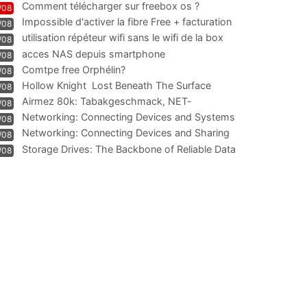
Comment télécharger sur freebox os ?
/08
Impossible d'activer la fibre Free + facturation
/08
résiliation
utilisation répéteur wifi sans le wifi de la box
/08
acces NAS depuis smartphone
/08
Comtpe free Orphélin?
/08
Hollow Knight  Lost Beneath The Surface
/08
Airmez 80k: Tabakgeschmack, NET-
/08
Technologie und Leistung im
Networking: Connecting Devices and Systems
/08
Networking: Connecting Devices and Sharing
/08
Information
Storage Drives: The Backbone of Reliable Data
/08
Management