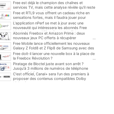
Free est déjà le champion des chaînes et
services TV, mais cette analyse révèle qu'il reste
encore au moins 141 ajouts possibles
...
Free et RTL9 vous offrent un cadeau riche en
sensations fortes, mais il faudra jouer pour
l'obtenir
...
L'application nPerf se met à jour avec une
nouveauté qui intéressera les abonnés Free
Mobile, Orange, SFR et Bouygues Telecom
...
Abonnés Freebox et Amazon Prime : deux
nouveaux jeux PC offerts à récupérer
...
Free Mobile lance officiellement les nouveaux
Galaxy Z Fold8 et Z Flip8 de Samsung avec des
promos et des cadeaux
...
Free doit-il lancer une nouvelle box à la place de
la Freebox Révolution ?
...
Piratage de Bloctel juste avant son arrêt ?
Jusqu'à 3 millions de numéros de téléphone
auraient fuité
...
C'est officiel, Canal+ sera l'un des premiers à
proposer des contenus compatibles Dolby
Vision 2
...