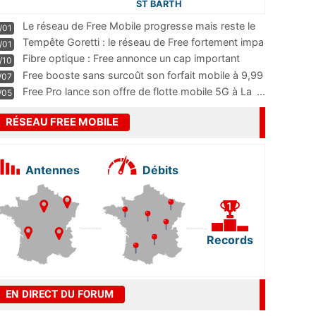
ST BARTH
Le réseau de Free Mobile progresse mais reste le
/01
m
...
Tempête Goretti : le réseau de Free fortement impa
/01
...
Fibre optique : Free annonce un cap important
/10
pass
...
Free booste sans surcoût son forfait mobile à 9,99
/07
...
Free Pro lance son offre de flotte mobile 5G à La
...
/05
RÉSEAU FREE MOBILE
Antennes
Débits
Records
EN DIRECT DU FORUM