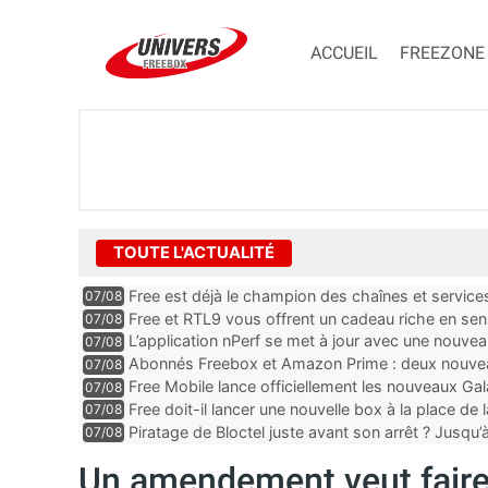
ACCUEIL
FREEZONE
TOUTE L'ACTUALITÉ
Free est déjà le champion des chaînes et services 
07/08
encore au moin...
Free et RTL9 vous offrent un cadeau riche en sens
07/08
l’obtenir
L’application nPerf se met à jour avec une nouvea
07/08
Mobile, Orange, SFR ...
Abonnés Freebox et Amazon Prime : deux nouveau
07/08
Free Mobile lance officiellement les nouveaux Ga
07/08
des promos et des cadeaux
Free doit-il lancer une nouvelle box à la place de
07/08
Piratage de Bloctel juste avant son arrêt ? Jusqu
07/08
auraient fuité
Un amendement veut faire 