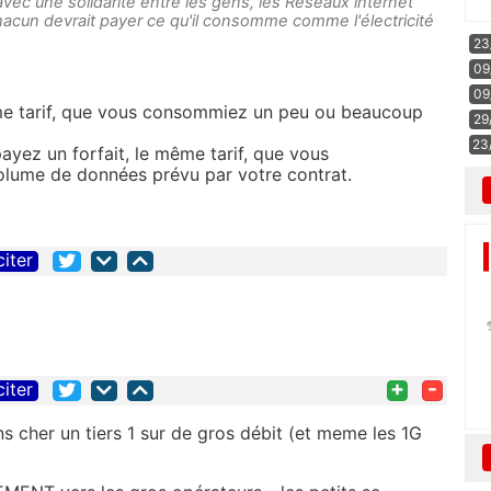
vec une solidarité entre les gens, les Réseaux internet
hacun devrait payer ce qu'il consomme comme l'électricité
23
09
09
me tarif, que vous consommiez un peu ou beaucoup
29
23
ayez un forfait, le même tarif, que vous
olume de données prévu par votre contrat.
citer
+
-
citer
ns cher un tiers 1 sur de gros débit (et meme les 1G