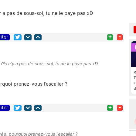
n'y a pas de sous-sol, tu ne le paye pas xD
+
-
iter
qu'ils n'y a pas de sous-sol, tu ne le paye pas xD
R
T
quoi prenez-vous l’escalier ?
F
d
+
-
iter
ée, pourquoi prenez-vous l’escalier ?