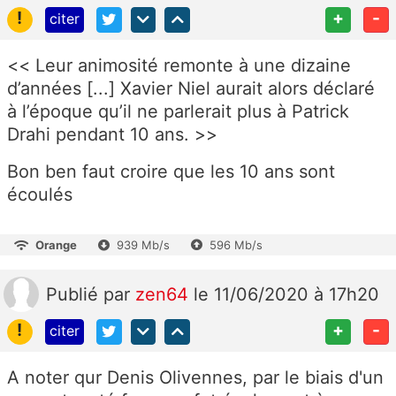
!
+
-
citer
<< Leur animosité remonte à une dizaine
d’années [...] Xavier Niel aurait alors déclaré
à l’époque qu’il ne parlerait plus à Patrick
Drahi pendant 10 ans. >>
Bon ben faut croire que les 10 ans sont
écoulés
Orange
939 Mb/s
596 Mb/s
Publié
par
zen64
le 11/06/2020 à 17h20
!
+
-
citer
A noter qur
Denis Olivennes, par le biais d'un