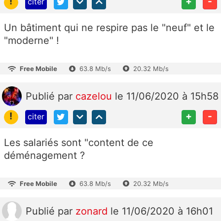
!
+
-
citer
Un bâtiment qui ne respire pas le "neuf" et le
"moderne" !
Free Mobile
63.8 Mb/s
20.32 Mb/s
Publié
par
cazelou
le 11/06/2020 à 15h58
!
+
-
citer
Les salariés sont "content de ce
déménagement ?
Free Mobile
63.8 Mb/s
20.32 Mb/s
Publié
par
zonard
le 11/06/2020 à 16h01