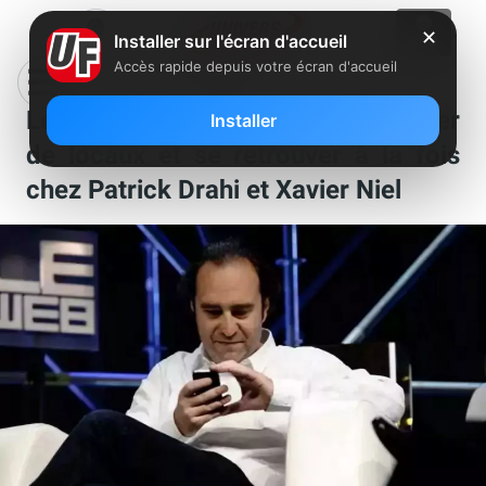
✕
Installer sur l'écran d'accueil
Accès rapide depuis votre écran d'accueil
Le quotidien Libération va changer
Installer
de locaux et se retrouver à la fois
chez Patrick Drahi et Xavier Niel