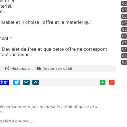
teriel.
06
eriel.
06
el.
06
able et il choise l'offre et le materiel qui
06
05
05
ment ?
05
+ Devialet de free et que cette offre ne correspont
04
faut incriminer.
04
03
Historique
Tester son débit
+
-
citer
rait certainement pas manqué le crédit déguisé et le
e.
éfend encore......