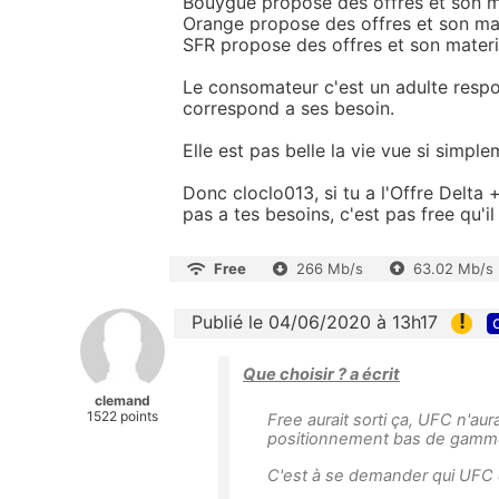
Bouygue propose des offres et son ma
Orange propose des offres et son mat
SFR propose des offres et son materi
Le consomateur c'est un adulte respons
correspond a ses besoin.
Elle est pas belle la vie vue si simple
Donc cloclo013, si tu a l'Offre Delta 
pas a tes besoins, c'est pas free qu'il 
Free
266 Mb/s
63.02 Mb/s
!
Publié le 04/06/2020 à 13h17
Que choisir ? a écrit
clemand
1522 points
Free aurait sorti ça, UFC n'au
positionnement bas de gamm
C'est à se demander qui UFC d