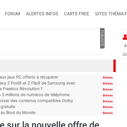
FORUM
ALERTES INFOS
CARTE FREE
SITES THÉMA-
PUBLICITÉ
Cr
x jeux PC offerts à récupérer
Brèves
laxy Z Fold8 et Z Flip8 de Samsung avec
Brèves
 la Freebox Révolution ?
Brèves
’à 3 millions de numéros de téléphone
Brèves
proposer des contenus compatibles Dolby
Brèves
gratuite
Brèves
t au Bout du Monde
Brèves
 sur la nouvelle offre de