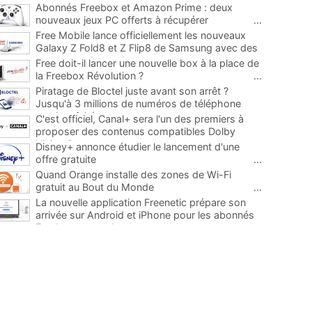
Abonnés Freebox et Amazon Prime : deux
nouveaux jeux PC offerts à récupérer
...
Free Mobile lance officiellement les nouveaux
Galaxy Z Fold8 et Z Flip8 de Samsung avec des
promos et des cadeaux
...
Free doit-il lancer une nouvelle box à la place de
la Freebox Révolution ?
...
Piratage de Bloctel juste avant son arrêt ?
Jusqu'à 3 millions de numéros de téléphone
auraient fuité
...
C'est officiel, Canal+ sera l'un des premiers à
proposer des contenus compatibles Dolby
Vision 2
...
Disney+ annonce étudier le lancement d'une
offre gratuite
...
Quand Orange installe des zones de Wi-Fi
gratuit au Bout du Monde
...
La nouvelle application Freenetic prépare son
arrivée sur Android et iPhone pour les abonnés
Freebox, testez la
...