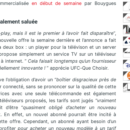
ommercialisée
en début de semaine
par Bouygues
balement saluée
ay, mais il est le premier à l’avoir fait disparaître
“,
ouvelle offre la semaine dernière et l’annonce a fait
 deux box : un player pour la télévison et un server
propose simplement un service TV sur un téléviseur
à internet. ”
Cela faisait longtemps qu’un fournisseur
réellement innovante !
” apprécie UFC-Que Choisir.
e l’obligation d’avoir un “
boîtier disgracieux près de
eur connecté, sans se prononcer sur la qualité de cette
rvices avec une seule télécommande est également
éléviseurs proposés, les tarifs sont jugés
“vraiment
t d’être “
quasiment obligé d’acheter un nouveau
. En effet, un nouvel abonné pourrait être incité à
ette offre. Cependant, un abonné ayant besoin d’un
profiter pour acheter un nouveau modèle à un tarif