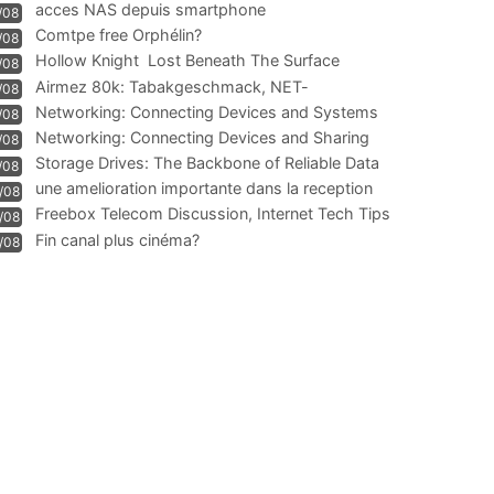
acces NAS depuis smartphone
/08
Comtpe free Orphélin?
/08
Hollow Knight  Lost Beneath The Surface
/08
Airmez 80k: Tabakgeschmack, NET-
/08
Technologie und Leistung im
Networking: Connecting Devices and Systems
/08
Networking: Connecting Devices and Sharing
/08
Information
Storage Drives: The Backbone of Reliable Data
/08
Management
une amelioration importante dans la reception
/08
WIFI
Freebox Telecom Discussion, Internet Tech Tips
/08
Communi
Fin canal plus cinéma?
/08