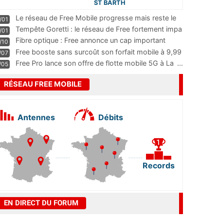
ST BARTH
Le réseau de Free Mobile progresse mais reste le
/01
m
...
Tempête Goretti : le réseau de Free fortement impa
/01
...
Fibre optique : Free annonce un cap important
/10
pass
...
Free booste sans surcoût son forfait mobile à 9,99
/07
...
Free Pro lance son offre de flotte mobile 5G à La
...
/05
RÉSEAU FREE MOBILE
Antennes
Débits
Records
EN DIRECT DU FORUM