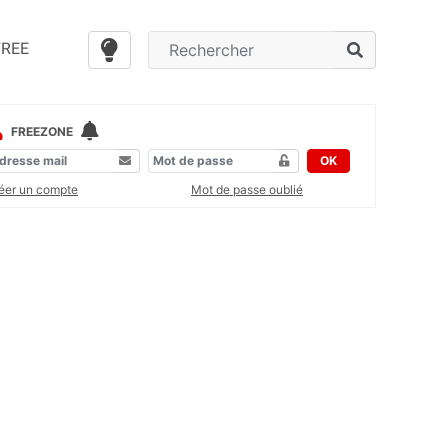
FREE
FREEZONE
OK
éer un compte
Mot de passe oublié