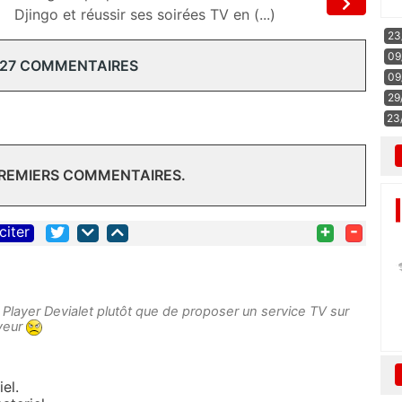
Djingo et réussir ses soirées TV en (...)
23
09
 27 COMMENTAIRES
09
29
23
PREMIERS COMMENTAIRES.
+
-
citer
 Player Devialet plutôt que de
proposer un service TV sur
rveur
el.