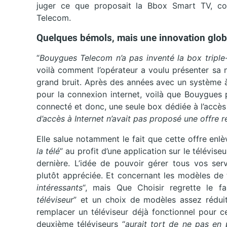
juger ce que proposait
la Bbox Smart TV, c
Telecom.
Quelques bémols, mais une innovation glo
“
Bouygues Telecom n’a pas inventé la box triple-pl
voilà comment l’opérateur a voulu présenter sa n
grand bruit. Après des années avec un système à
pour la connexion internet, voilà que Bouygues 
connecté et donc, une seule box dédiée à l’accès 
d’accès à Internet n’avait pas proposé une offre 
Elle salue notamment le fait que cette offre enlèv
la télé
” au profit d’une application sur le télévis
dernière. L’idée de pouvoir gérer tous vos se
plutôt appréciée. Et concernant les modèles de t
intéressants
“, mais Que Choisir regrette le fai
téléviseur
” et un choix de modèles assez réduit
remplacer un téléviseur déjà fonctionnel pour c
deuxième téléviseurs “
aurait tort de ne pas en 