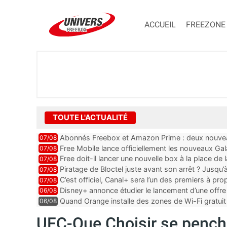
ACCUEIL
FREEZONE
TOUTE L'ACTUALITÉ
Abonnés Freebox et Amazon Prime : deux nouveau
07/08
Free Mobile lance officiellement les nouveaux Ga
07/08
des promos et des cadeaux
Free doit-il lancer une nouvelle box à la place de
07/08
Piratage de Bloctel juste avant son arrêt ? Jusqu
07/08
auraient fuité
C’est officiel, Canal+ sera l’un des premiers à 
07/08
Vision 2
Disney+ annonce étudier le lancement d’une offre 
06/08
Quand Orange installe des zones de Wi-Fi gratui
06/08
UFC-Que Choisir se penche