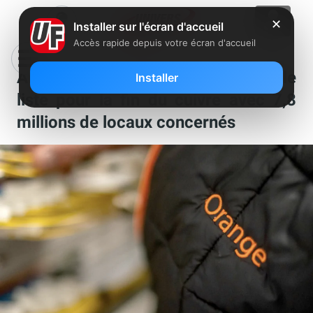
✕
Installer sur l'écran d'accueil
Accès rapide depuis votre écran d'accueil
ADSL : Orange dévoile une nouvelle
Installer
liste pour la fin du cuivre avec 7,8
millions de locaux concernés