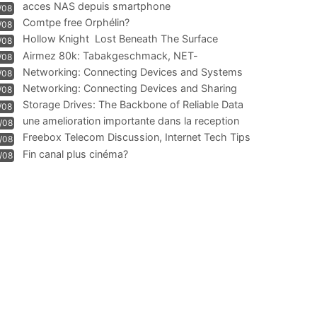
acces NAS depuis smartphone
/08
Comtpe free Orphélin?
/08
Hollow Knight  Lost Beneath The Surface
/08
Airmez 80k: Tabakgeschmack, NET-
/08
Technologie und Leistung im
Networking: Connecting Devices and Systems
/08
Networking: Connecting Devices and Sharing
/08
Information
Storage Drives: The Backbone of Reliable Data
/08
Management
une amelioration importante dans la reception
/08
WIFI
Freebox Telecom Discussion, Internet Tech Tips
/08
Communi
Fin canal plus cinéma?
/08