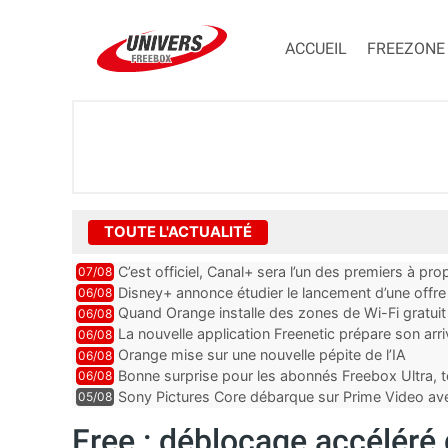
ACCUEIL
FREEZONE
TOUTE L'ACTUALITÉ
C’est officiel, Canal+ sera l’un des premiers à 
07/08
Vision 2
Disney+ annonce étudier le lancement d’une offre 
06/08
Quand Orange installe des zones de Wi-Fi gratui
06/08
La nouvelle application Freenetic prépare son arr
06/08
abonnés Freebox, testez la
Orange mise sur une nouvelle pépite de l’IA
06/08
Bonne surprise pour les abonnés Freebox Ultra, t
06/08
inclus
Sony Pictures Core débarque sur Prime Video avec
05/08
Free : déblocage accéléré 