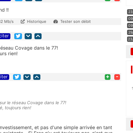
d !!
23
09
32 Mb/s
Historique
Tester son débit
09
29
citer
23
e réseau Covage dans le 77!
rs rien!
+
-
iter
t sur le réseau Covage dans le 77!
, toujours rien!
nvestissement, et pas d'une simple arrivée en tant
 existants... Si Free n'y est toujours pas, c'est que