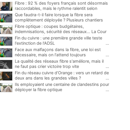
Fibre : 92 % des foyers français sont désormais
raccordables, mais le rythme ralentit selon
l'Arcep
...
Que faudra-t-il faire lorsque la fibre sera
complètement déployée ? Plusieurs chantiers
proposés
...
Fibre optique : coupes budgétaires,
indemnisations, sécurité des réseaux... La Cour
des comptes tire la sonnette d'alarme
...
Fin du cuivre : une première grande ville teste
l'extinction de l'ADSL
...
Face aux malfaçons dans la fibre, une loi est
nécessaire, mais on l'attend toujours
...
La qualité des réseaux fibre s'améliore, mais il
ne faut pas crier victoire trop vite
...
Fin du réseau cuivre d'Orange : vers un retard de
deux ans dans les grandes villes ?
...
Ils employaient une centaine de clandestins pour
déployer la fibre optique
...