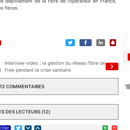
le déploiement de la fibre de l’opérateur en France,
s fibres.
Interview video : la gestion du réseau fibre de
)
Free pendant la crise sanitaire
 12 COMMENTAIRES
 DES LECTEURS (12)
+
-
citer