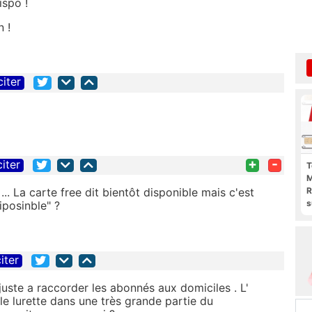
dispo !
n !
citer
+
-
citer
T
M
 ... La carte free dit bientôt disponible mais c'est
R
s
iposinble" ?
l
p
b
iter
juste a raccorder les abonnés aux domiciles . L'
elle lurette dans une très grande partie du