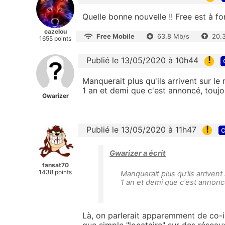
Quelle bonne nouvelle !! Free est à fon
cazelou
Free Mobile
63.8 Mb/s
20.
1655 points
!
Publié le 13/05/2020 à 10h44
Manquerait plus qu'ils arrivent sur l
1 an et demi que c'est annoncé, toujou
Gwarizer
!
Publié le 13/05/2020 à 11h47
c
Gwarizer a écrit
fansat70
1438 points
Manquerait plus qu'ils arriven
1 an et demi que c'est annoncé
Là, on parlerait apparemment de co-i
que simple "locataire" sur des réseaux