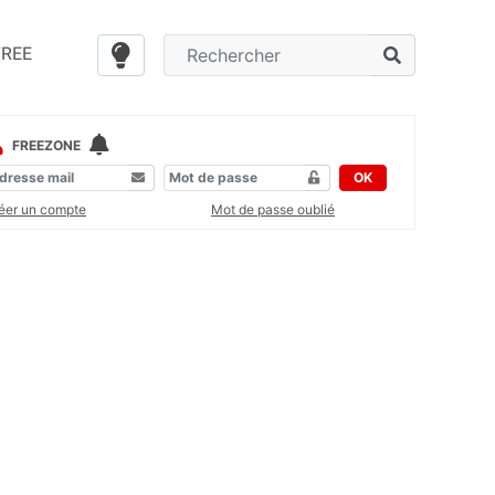
FREE
FREEZONE
OK
éer un compte
Mot de passe oublié