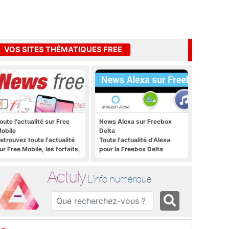
VOS SITES THÉMATIQUES FREE
oute l'actualité sur Free
News Alexa sur Freebox
obile
Delta
etrouvez toute l'actualité
Toute l'actualité d'Alexa
ur Free Mobile, les forfaits,
pour la Freebox Delta
e déploiement 4G, 5G, les
romos, les nouveautés et
Actuly
ien plus encore
L'info numérique