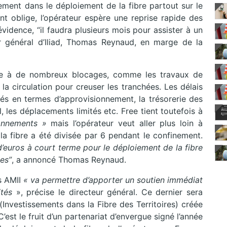
ivement dans le déploiement de la fibre partout sur le
nt oblige, l’opérateur espère une reprise rapide des
’évidence, “il faudra plusieurs mois pour assister à un
ur général d’Iliad, Thomas Reynaud, en marge de la
face à de nombreux blocages, comme les travaux de
la circulation pour creuser les tranchées. Les délais
ltés en termes d’approvisionnement, la trésorerie des
 les déplacements limités etc. Free tient toutefois à
onnements »
mais l’opérateur veut aller plus loin à
 la fibre a été divisée par 6 pendant le confinement.
’euros à court terme pour le déploiement de la fibre
es”
, a annoncé Thomas Reynaud.
s AMII
« va permettre d’apporter un soutien immédiat
ités
», précise le directeur général. Ce dernier sera
Investissements dans la Fibre des Territoires) créée
est le fruit d’un partenariat d’envergue signé l’année