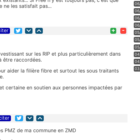
06
e les satisfait pas...
06
06
06
+
-
iter
05
05
05
investissant sur les RIP et plus particulièrement dans
04
à être raccordées.
04
03
r aider la filière fibre et surtout les sous traitants
e.
et certaine en soutien aux personnes impactées par
citer
er les PMZ de ma commune en ZMD