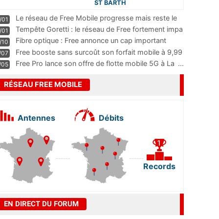
ST BARTH
Le réseau de Free Mobile progresse mais reste le
/01
m
...
Tempête Goretti : le réseau de Free fortement impa
/01
...
Fibre optique : Free annonce un cap important
/10
pass
...
Free booste sans surcoût son forfait mobile à 9,99
/07
...
Free Pro lance son offre de flotte mobile 5G à La
...
/05
RÉSEAU FREE MOBILE
Antennes
Débits
Records
EN DIRECT DU FORUM