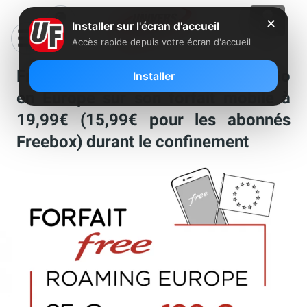
✕
Installer sur l'écran d'accueil
Accès rapide depuis votre écran d'accueil
Free augmente le roaming de 75Go
Installer
en Europe sur son forfait mobile à
19,99€ (15,99€ pour les abonnés
Freebox) durant le confinement