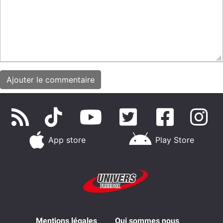
App store
Play Store
Mentions légales
Qui sommes nous