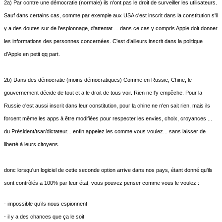
2a) Par contre une démocratie (normale) ils n'ont pas le droit de surveiller les utilisateurs.
Sauf dans certains cas, comme par exemple aux USA c'est inscrit dans la constitution s'il
y a des doutes sur de l'espionnage, d'attentat ... dans ce cas y compris Apple doit donner
les informations des personnes concernées. C'est d’ailleurs inscrit dans la politique
d’Apple en petit qq part.
2b) Dans des démocratie (moins démocratiques) Comme en Russie, Chine, le
gouvernement décide de tout et a le droit de tous voir. Rien ne l'y empêche. Pour la
Russie c'est aussi inscrit dans leur constitution, pour la chine ne n'en sait rien, mais ils
forcent même les apps à être modifiées pour respecter les envies, choix, croyances ...
du Président/tsar/dictateur... enfin appelez les comme vous voulez... sans laisser de
liberté à leurs citoyens.
donc lorsqu'un logiciel de cette seconde option arrive dans nos pays, étant donné qu'ils
sont contrôlés a 100% par leur état, vous pouvez penser comme vous le voulez :
- impossible qu’ils nous espionnent
- il y a des chances que ça le soit