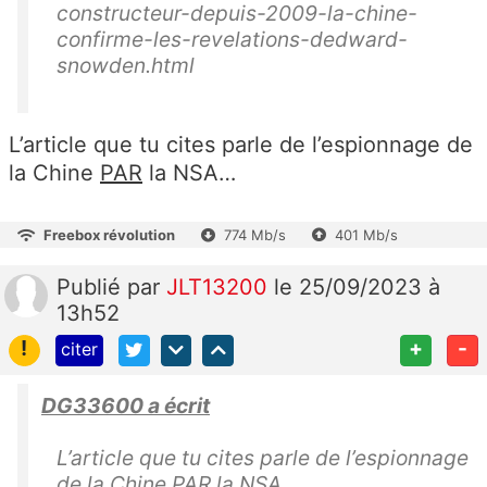
constructeur-depuis-2009-la-chine-
confirme-les-revelations-dedward-
snowden.html
L’article que tu cites parle de l’espionnage de
la Chine
PAR
la NSA…
Freebox révolution
774 Mb/s
401 Mb/s
Publié
par
JLT13200
le 25/09/2023 à
13h52
!
+
-
citer
DG33600 a écrit
L’article que tu cites parle de l’espionnage
de la Chine
PAR
la NSA…