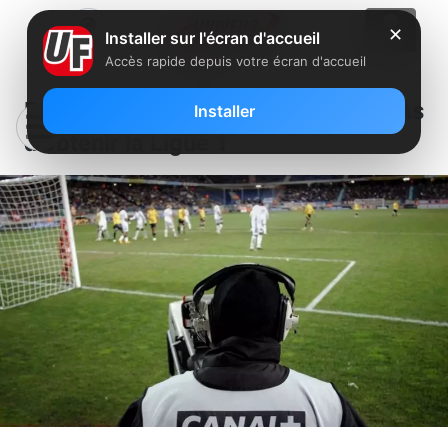
✕
Installer sur l'écran d'accueil
Accès rapide depuis votre écran d'accueil
Droits TV : Canal+ n’essaiera pas
Installer
d’obtenir la Ligue 1