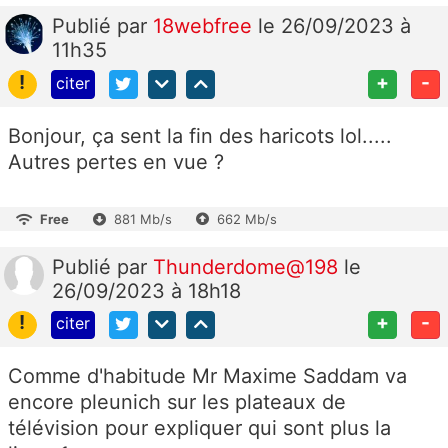
Publié
par
18webfree
le 26/09/2023 à
11h35
!
+
-
citer
Bonjour, ça sent la fin des haricots lol.....
Autres pertes en vue ?
Free
881 Mb/s
662 Mb/s
Publié
par
Thunderdome@198
le
26/09/2023 à 18h18
!
+
-
citer
Comme d'habitude Mr Maxime Saddam va
encore pleunich sur les plateaux de
télévision pour expliquer qui sont plus la