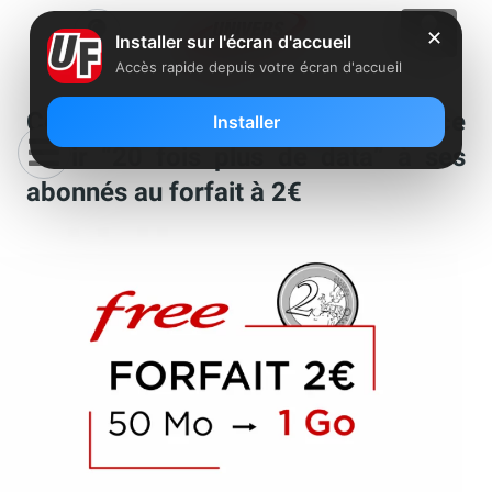
✕
Installer sur l'écran d'accueil
Accès rapide depuis votre écran d'accueil
Coronavirus : Free Mobile annonce
Installer
offrir “20 fois plus de data” à ses
abonnés au forfait à 2€