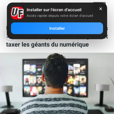
✕
Installer sur l'écran d'accueil
Accès rapide depuis votre écran d'accueil
France Télévisions : des députés
Installer
veulent une suppression des pubs et
taxer les géants du numérique