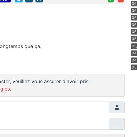
06
06
06
06
05
05
 longtemps que ça.
05
04
04
03
ster, veuillez vous assurer d'avoir pris
gles
.