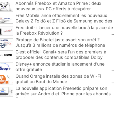
Abonnés Freebox et Amazon Prime : deux
nouveaux jeux PC offerts à récupérer
...
Free Mobile lance officiellement les nouveaux
Galaxy Z Fold8 et Z Flip8 de Samsung avec des
promos et des cadeaux
...
Free doit-il lancer une nouvelle box à la place de
la Freebox Révolution ?
...
Piratage de Bloctel juste avant son arrêt ?
Jusqu'à 3 millions de numéros de téléphone
auraient fuité
...
C'est officiel, Canal+ sera l'un des premiers à
proposer des contenus compatibles Dolby
Vision 2
...
Disney+ annonce étudier le lancement d'une
offre gratuite
...
Quand Orange installe des zones de Wi-Fi
gratuit au Bout du Monde
...
La nouvelle application Freenetic prépare son
arrivée sur Android et iPhone pour les abonnés
Freebox, testez la
...