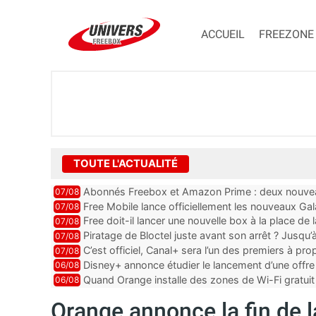
ACCUEIL
FREEZONE
TOUTE L'ACTUALITÉ
Abonnés Freebox et Amazon Prime : deux nouveau
07/08
Free Mobile lance officiellement les nouveaux Ga
07/08
des promos et des cadeaux
Free doit-il lancer une nouvelle box à la place de
07/08
Piratage de Bloctel juste avant son arrêt ? Jusqu
07/08
auraient fuité
C’est officiel, Canal+ sera l’un des premiers à 
07/08
Vision 2
Disney+ annonce étudier le lancement d’une offre 
06/08
Quand Orange installe des zones de Wi-Fi gratui
06/08
Orange annonce la fin de l