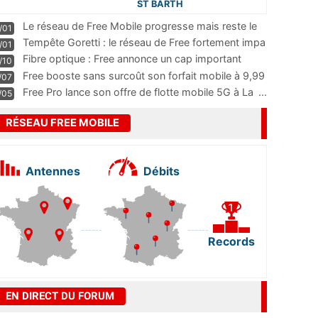
ST BARTH
Le réseau de Free Mobile progresse mais reste le
/01
m
...
Tempête Goretti : le réseau de Free fortement impa
/01
...
Fibre optique : Free annonce un cap important
/10
pass
...
Free booste sans surcoût son forfait mobile à 9,99
/07
...
Free Pro lance son offre de flotte mobile 5G à La
...
/05
RÉSEAU FREE MOBILE
Antennes
Débits
Records
EN DIRECT DU FORUM