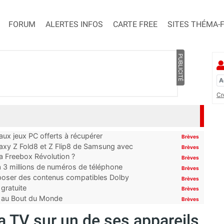
FORUM
ALERTES INFOS
CARTE FREE
SITES THÉMA-
PUBLICITÉ
Cr
x jeux PC offerts à récupérer
Brèves
laxy Z Fold8 et Z Flip8 de Samsung avec
Brèves
 la Freebox Révolution ?
Brèves
’à 3 millions de numéros de téléphone
Brèves
proposer des contenus compatibles Dolby
Brèves
gratuite
Brèves
t au Bout du Monde
Brèves
a TV sur un de ses appareils