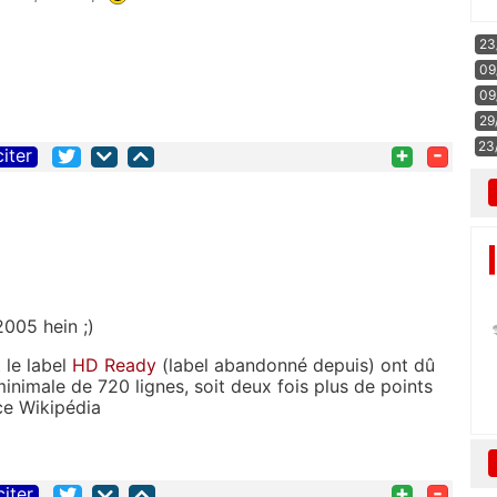
23
09
09
29
23
+
-
citer
2005 hein ;)
 le label
HD Ready
(label abandonné depuis) ont dû
minimale de 720 lignes, soit deux fois plus de points
ce Wikipédia
+
-
citer