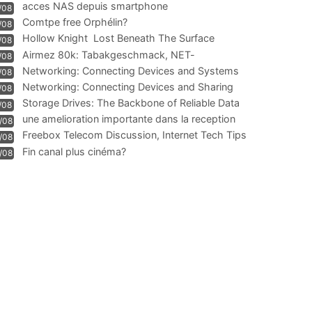
acces NAS depuis smartphone
/08
Comtpe free Orphélin?
/08
Hollow Knight  Lost Beneath The Surface
/08
Airmez 80k: Tabakgeschmack, NET-
/08
Technologie und Leistung im
Networking: Connecting Devices and Systems
/08
Networking: Connecting Devices and Sharing
/08
Information
Storage Drives: The Backbone of Reliable Data
/08
Management
une amelioration importante dans la reception
/08
WIFI
Freebox Telecom Discussion, Internet Tech Tips
/08
Communi
Fin canal plus cinéma?
/08