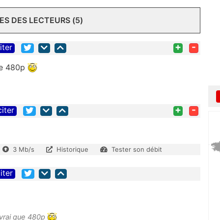
S DES LECTEURS (5)
+
-
iter
que 480p
+
-
citer
3 Mb/s
Historique
Tester son débit
iter
 vrai que 480p