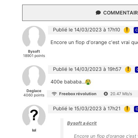
COMMENTAIRE
!
Publié le 14/03/2023 à 17h10
c
Encore un flop d'orange c'est vrai 
Bysoft
18901 points
!
Publié le 14/03/2023 à 19h57
400e bababa...
Deglace
Freebox révolution
20.47 Mb/s
4060 points
!
Publié le 15/03/2023 à 17h21
c
Bysoft a écrit
lol
Encore un flop d'orange c'est