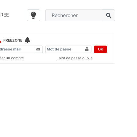
FREE
FREEZONE
OK
éer un compte
Mot de passe oublié