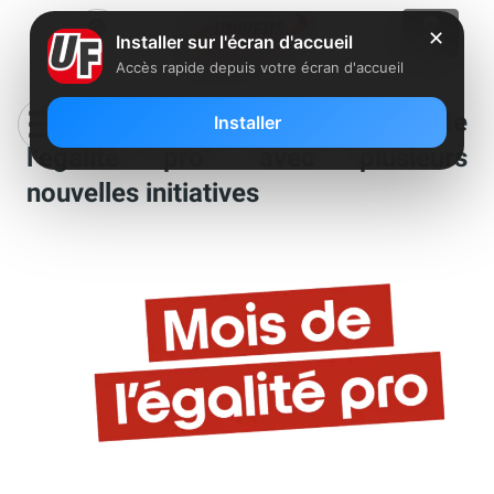
✕
Installer sur l'écran d'accueil
Accès rapide depuis votre écran d'accueil
Iliad-Free lance son 1er “Mois de
Installer
l’égalité pro” avec plusieurs
nouvelles initiatives