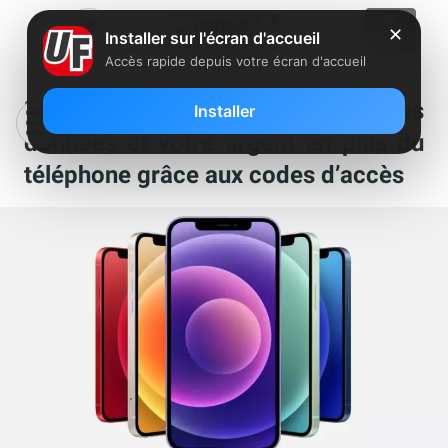
✕
Installer sur l'écran d'accueil
Accès rapide depuis votre écran d'accueil
iPhone : des malfrats volent vos
Installer
données et votre argent en plus du
téléphone grâce aux codes d’accès