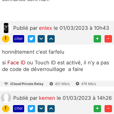
Publié
par
enlex
le 01/03/2023 à 10h43
!
+
-
citer
honnêtement c'est farfelu
si
Face ID
ou Touch ID est activé, il n'y a pas
de code de déverrouillage a faire
iCloud Private Relay
421 Mb/s
479 Mb/s
Publié
par
kemen
le 01/03/2023 à 14h26
!
+
-
citer