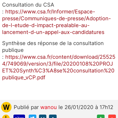
Consultation du CSA
:
https://www.csa.fr/Informer/Espace-
presse/Communiques-de-presse/Adoption-
de-l-etude-d-impact-prealable-au-
lancement-d-un-appel-aux-candidatures
Synthèse des réponse de la consultation
publique
:
https://www.csa.fr/content/download/25525
4/749069/version/3/file/20200108%20PROJ
ET%20Synth%C3%A8se%20consultation%20
publique_vCP.pdf
Publié
par
wanou
le 26/01/2020 à 17h12
!
+
-
citer