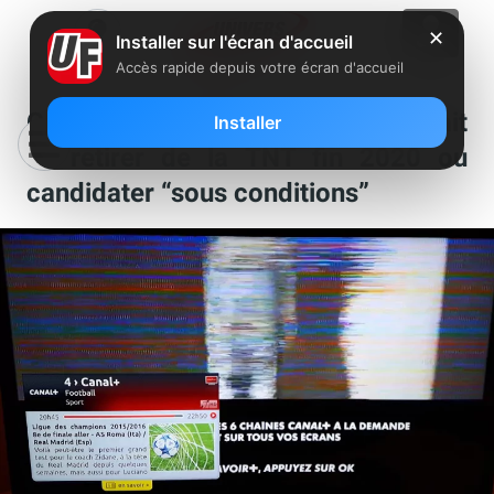
✕
Installer sur l'écran d'accueil
Accès rapide depuis votre écran d'accueil
Canal+ : la chaîne cryptée pourrait
Installer
se retirer de la TNT fin 2020 ou
candidater “sous conditions”