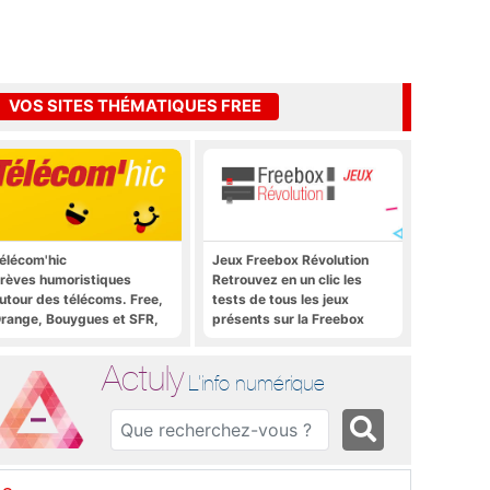
VOS SITES THÉMATIQUES FREE
élécom'hic
Jeux Freebox Révolution
rèves humoristiques
Retrouvez en un clic les
utour des télécoms. Free,
tests de tous les jeux
range, Bouygues et SFR,
présents sur la Freebox
ous y passent.
Révolution, la box de Free
Actuly
L'info numérique