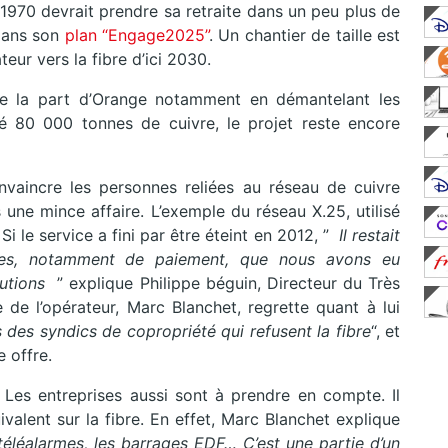
970 devrait prendre sa retraite dans un peu plus de
 dans son
plan “Engage2025”
. Un chantier de taille est
teur vers la fibre d’ici 2030.
e la part d’Orange notamment en démantelant les
ré 80 000 tonnes de cuivre, le projet reste encore
nvaincre les personnes reliées au réseau de cuivre
 une mince affaire. L’exemple du réseau X.25, utilisé
Si le service a fini par être éteint en 2012, ”
Il restait
bles, notamment de paiement, que nous avons eu
lutions
” explique Philippe béguin, Directeur du Très
de l’opérateur, Marc Blanchet, regrette quant à lui
s des syndics de copropriété qui refusent la fibre
“, et
e offre.
. Les entreprises aussi sont à prendre en compte. Il
ivalent sur la fibre. En effet, Marc Blanchet explique
 téléalarmes, les barrages EDF… C’est une partie d’un