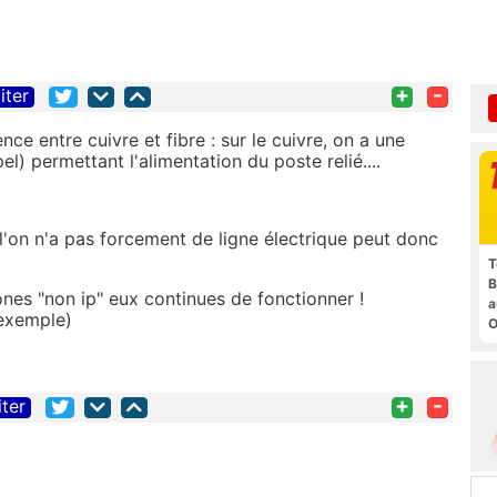
+
-
iter
e entre cuivre et fibre : sur le cuivre, on a une
) permettant l'alimentation du poste relié....
u l'on n'a pas forcement de ligne électrique peut donc
T
B
nes "non ip" eux continues de fonctionner !
a
 exemple)
O
t
+
-
iter