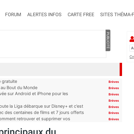
FORUM
ALERTES INFOS
CARTE FREE
SITES THÉMA-
PUBLICITÉ
Cr
 gratuite
Brèves
t au Bout du Monde
Brèves
ivée sur Android et iPhone pour les
Brèves
Brèves
oute la Liga débarque sur Disney+ et c’est
Brèves
 des centaines de films et 7 jours offerts
Brèves
 comment retrouver et supprimer vos
Brèves
 principaux du