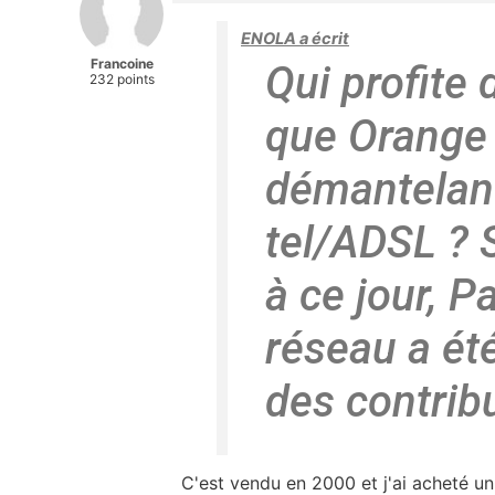
ENOLA a écrit
Francoine
Qui profite 
232 points
que Orange
démantelant
tel/ADSL ? S
à ce jour, P
réseau a été
des contrib
C'est vendu en 2000 et j'ai acheté u