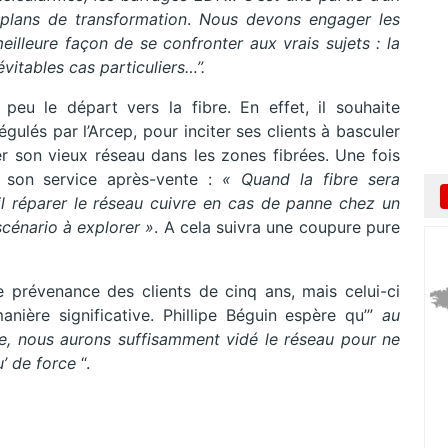
s plans de transformation
.
Nous devons engager les
illeure façon de se confronter aux vrais sujets : la
névitables cas particuliers…”.
peu le départ vers la fibre. En effet, il souhaite
égulés par l’Arcep, pour inciter ses clients à basculer
ser son vieux réseau dans les zones fibrées. Une fois
r son service après-vente :
« Quand la fibre sera
l réparer le réseau cuivre en cas de panne chez un
 scénario à explorer »
. A cela suivra une coupure pure
de prévenance des clients de cinq ans, mais celui-ci
nière significative. Phillipe Béguin espère qu’”
au
e, nous aurons suffisamment vidé le réseau pour ne
u’ de force
“.