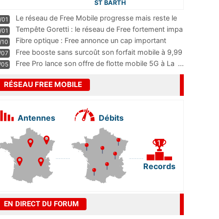
ST BARTH
Le réseau de Free Mobile progresse mais reste le
/01
m
...
Tempête Goretti : le réseau de Free fortement impa
/01
...
Fibre optique : Free annonce un cap important
/10
pass
...
Free booste sans surcoût son forfait mobile à 9,99
/07
...
Free Pro lance son offre de flotte mobile 5G à La
...
/05
RÉSEAU FREE MOBILE
Antennes
Débits
Records
EN DIRECT DU FORUM