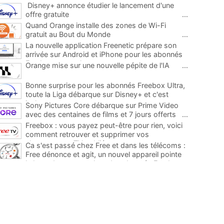
Disney+ annonce étudier le lancement d'une
offre gratuite
...
Quand Orange installe des zones de Wi-Fi
gratuit au Bout du Monde
...
La nouvelle application Freenetic prépare son
arrivée sur Android et iPhone pour les abonnés
Freebox, testez la
...
Orange mise sur une nouvelle pépite de l'IA
...
Bonne surprise pour les abonnés Freebox Ultra,
toute la Liga débarque sur Disney+ et c'est
inclus
...
Sony Pictures Core débarque sur Prime Video
avec des centaines de films et 7 jours offerts
...
Freebox : vous payez peut-être pour rien, voici
comment retrouver et supprimer vos
abonnements TV oubliés
...
Ca s'est passé chez Free et dans les télécoms :
Free dénonce et agit, un nouvel appareil pointe
le bout de son nez chez des abonnés Freebox...
...