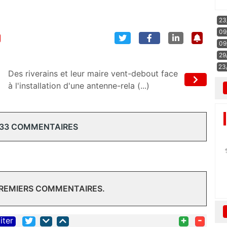
23
09
09
29
23
Des riverains et leur maire vent-debout face
à l'installation d'une antenne-rela (...)
 33 COMMENTAIRES
PREMIERS COMMENTAIRES.
+
-
iter