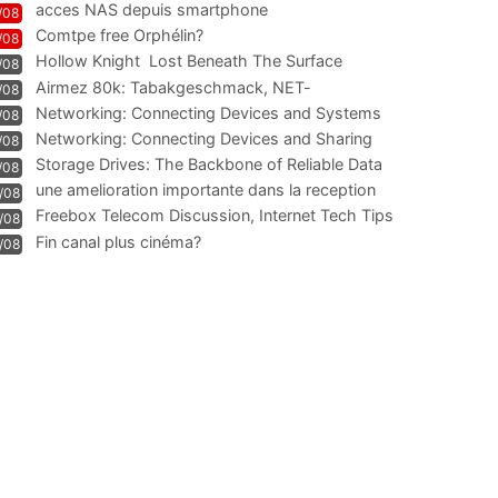
acces NAS depuis smartphone
/08
Comtpe free Orphélin?
/08
Hollow Knight  Lost Beneath The Surface
/08
Airmez 80k: Tabakgeschmack, NET-
/08
Technologie und Leistung im
Networking: Connecting Devices and Systems
/08
Networking: Connecting Devices and Sharing
/08
Information
Storage Drives: The Backbone of Reliable Data
/08
Management
une amelioration importante dans la reception
/08
WIFI
Freebox Telecom Discussion, Internet Tech Tips
/08
Communi
Fin canal plus cinéma?
/08