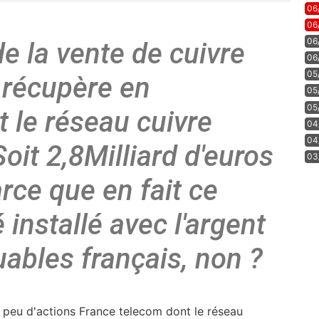
06
06
06
de la vente de cuivre
06
05
 récupère en
05
05
 le réseau cuivre
04
04
oit 2,8Milliard d'euros
03
arce que en fait ce
 installé avec l'argent
uables français, non ?
n peu d'actions France telecom dont le réseau