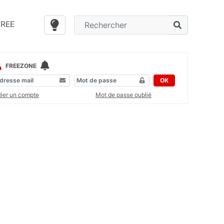
FREE
FREEZONE
OK
éer un compte
Mot de passe oublié