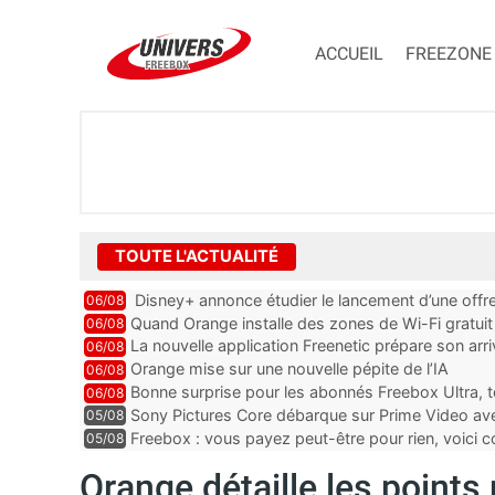
ACCUEIL
FREEZONE
TOUTE L'ACTUALITÉ
Disney+ annonce étudier le lancement d’une offre
06/08
Quand Orange installe des zones de Wi-Fi gratui
06/08
La nouvelle application Freenetic prépare son arr
06/08
abonnés Freebox, testez la
Orange mise sur une nouvelle pépite de l’IA
06/08
Bonne surprise pour les abonnés Freebox Ultra, t
06/08
inclus
Sony Pictures Core débarque sur Prime Video avec
05/08
Freebox : vous payez peut-être pour rien, voici
05/08
abonnements TV oubliés
Orange détaille les points