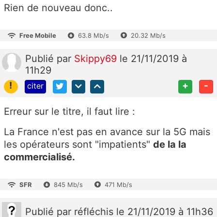
Rien de nouveau donc..
Free Mobile
63.8 Mb/s
20.32 Mb/s
Publié
par
Skippy69
le 21/11/2019 à
11h29
!
+
-
citer
Erreur sur le titre, il faut lire :
La France n'est pas en avance sur la 5G mais
les opérateurs sont "impatients"
de la la
commercialisé.
SFR
845 Mb/s
471 Mb/s
Publié
par
réfléchis
le 21/11/2019 à 11h36