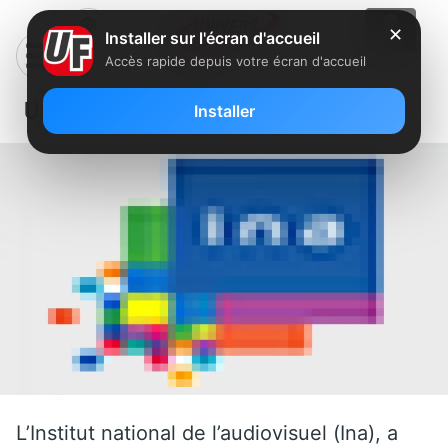
✕
Installer sur l'écran d'accueil
Accès rapide depuis votre écran d'accueil
Une nouvelle avancée pour le VOD
Installer
L’Institut national de l’audiovisuel (Ina), a