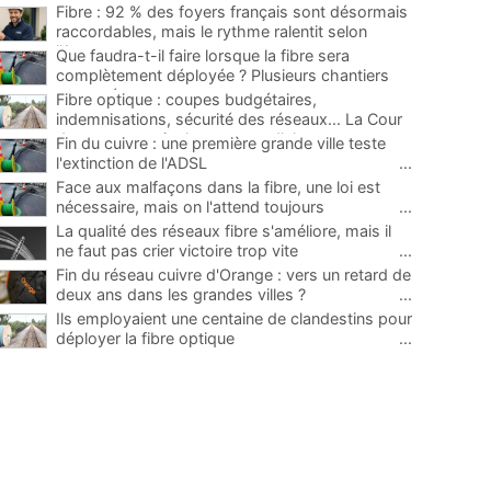
Fibre : 92 % des foyers français sont désormais
raccordables, mais le rythme ralentit selon
l'Arcep
...
Que faudra-t-il faire lorsque la fibre sera
complètement déployée ? Plusieurs chantiers
proposés
...
Fibre optique : coupes budgétaires,
indemnisations, sécurité des réseaux... La Cour
des comptes tire la sonnette d'alarme
...
Fin du cuivre : une première grande ville teste
l'extinction de l'ADSL
...
Face aux malfaçons dans la fibre, une loi est
nécessaire, mais on l'attend toujours
...
La qualité des réseaux fibre s'améliore, mais il
ne faut pas crier victoire trop vite
...
Fin du réseau cuivre d'Orange : vers un retard de
deux ans dans les grandes villes ?
...
Ils employaient une centaine de clandestins pour
déployer la fibre optique
...