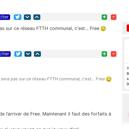
+
-
citer
 pas sur ce réseau FTTH communal, c'est... Free
+
-
citer
T
R
'y sera pas sur ce réseau FTTH communal, c'est... Free
s
D
t
F
F
P
 l’arriver de Free. Maintenant il faut des forfaits à