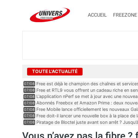
ACCUEIL
FREEZONE
TOUTE L'ACTUALITÉ
Free est déjà le champion des chaînes et services 
07/08
encore au moin...
Free et RTL9 vous offrent un cadeau riche en sens
07/08
l’obtenir
L’application nPerf se met à jour avec une nouvea
07/08
Mobile, Orange, SFR ...
Abonnés Freebox et Amazon Prime : deux nouveau
07/08
Free Mobile lance officiellement les nouveaux Ga
07/08
des promos et des cadeaux
Free doit-il lancer une nouvelle box à la place de
07/08
Piratage de Bloctel juste avant son arrêt ? Jusqu
07/08
auraient fuité
Vous n’avez pas la fibre ?