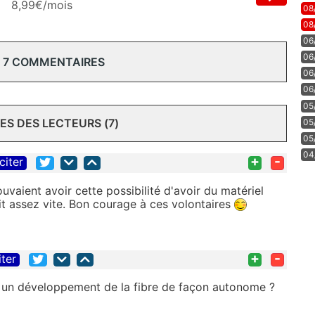
8,99€/mois
08
08
06
06
 7 COMMENTAIRES
06
06
05
S DES LECTEURS (7)
05
05
04
+
-
citer
uvaient avoir cette possibilité d'avoir du matériel
ait assez vite. Bon courage à ces volontaires
+
-
iter
re un développement de la fibre de façon autonome ?