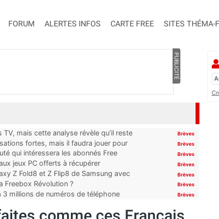
FORUM
ALERTES INFOS
CARTE FREE
SITES THÉMA-
PUBLICITÉ
Cr
TV, mais cette analyse révèle qu’il reste
Brèves
ations fortes, mais il faudra jouer pour
Brèves
uté qui intéressera les abonnés Free
Brèves
x jeux PC offerts à récupérer
Brèves
laxy Z Fold8 et Z Flip8 de Samsung avec
Brèves
 la Freebox Révolution ?
Brèves
’à 3 millions de numéros de téléphone
Brèves
 faites comme ces Français,