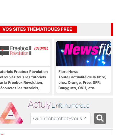
VOS SITES THÉMATIQUES FREE
utoriels Freebox Révolution
Fibre News
etrouvez tous les tutoriels
Toute l actualité de la fibre,
ur la Freebox Révolution,
chez Orange, Free, SFR,
écouvrez les tutoriels,
Bouygues, OVH, etc.
rucs et astuces pour la
reebox Révolution,
Actuly
reebox Server, Freebox
L'info numérique
layer