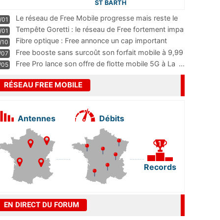
ST BARTH
Le réseau de Free Mobile progresse mais reste le
/01
m
...
Tempête Goretti : le réseau de Free fortement impa
/01
...
Fibre optique : Free annonce un cap important
/10
pass
...
Free booste sans surcoût son forfait mobile à 9,99
/07
...
Free Pro lance son offre de flotte mobile 5G à La
...
/05
RÉSEAU FREE MOBILE
Antennes
Débits
Records
EN DIRECT DU FORUM