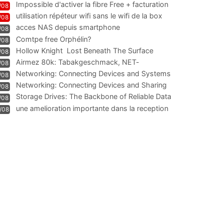
Impossible d'activer la fibre Free + facturation
/08
résiliation
utilisation répéteur wifi sans le wifi de la box
/08
acces NAS depuis smartphone
/08
Comtpe free Orphélin?
/08
Hollow Knight  Lost Beneath The Surface
/08
Airmez 80k: Tabakgeschmack, NET-
/08
Technologie und Leistung im
Networking: Connecting Devices and Systems
/08
Networking: Connecting Devices and Sharing
/08
Information
Storage Drives: The Backbone of Reliable Data
/08
Management
une amelioration importante dans la reception
/08
WIFI