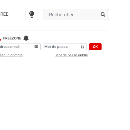
FREE
FREEZONE
OK
éer un compte
Mot de passe oublié