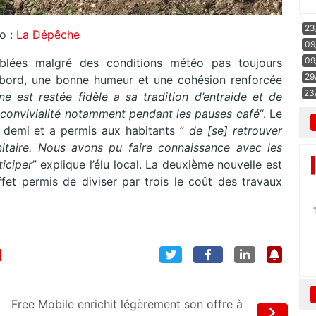
23
o :
La Dépêche
09
09
blées malgré des conditions météo pas toujours
29
’abord, une bonne humeur et une cohésion renforcée
23
e est restée fidèle a sa tradition d’entraide et de
convivialité notamment pendant les pauses café
“. Le
t demi et a permis aux habitants ”
de [se] retrouver
nitaire. Nous avons pu faire connaissance avec les
iciper
” explique l’élu local. La deuxième nouvelle est
ffet permis de diviser par trois le coût des travaux
Free Mobile enrichit légèrement son offre à