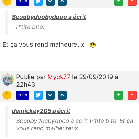
!
+
-
citer
Scoobydoobydooo a écrit
P'tite bite.
Et ça vous rend malheureux
Publié
par
Myck77
le 29/09/2019 à
22h43
!
+
-
citer
demickey205 a écrit
Scoobydoobydooo a écrit P'tite bite. Et ça
vous rend malheureux