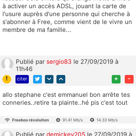
à activer un accès ADSL, jouant la carte de
l'usure auprès d'une personne qui cherche à
s'abonner à Free, comme vient de le vivre un
membre de ma famille...
Publié
par
sergio83
le 27/09/2019 à
11h46
!
+
-
citer
allo stephane c'est emmanuel bon arrête tes
conneries..retire ta plainte..hé pis c'est tout
Freebox révolution
91.41 Mb/s
14.33 Mb/s
Publié
par
demickey205
le 27/09/2019 à