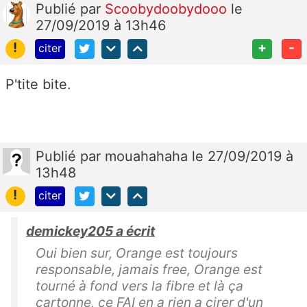
Publié
par
Scoobydoobydooo
le
27/09/2019 à 13h46
!
+
-
citer
P'tite bite.
Publié
par
mouahahaha
le 27/09/2019 à
13h48
!
citer
demickey205 a écrit
Oui bien sur, Orange est toujours
responsable, jamais free, Orange est
tourné à fond vers la fibre et là ça
cartonne, ce FAI en a rien a cirer d'un