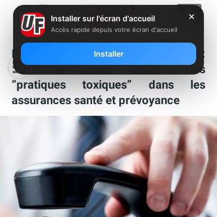
✕
Installer sur l'écran d'accueil
Accès rapide depuis votre écran d'accueil
Démarchage téléphonique abusif :
Installer
l’UFC-Que Choisir dénonce les
“pratiques toxiques” dans les
assurances santé et prévoyance