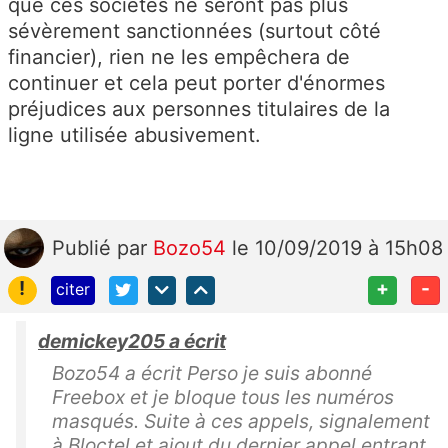
que ces sociétés ne seront pas plus
sévèrement sanctionnées (surtout côté
financier), rien ne les empêchera de
continuer et cela peut porter d'énormes
préjudices aux personnes titulaires de la
ligne utilisée abusivement.
Publié
par
Bozo54
le 10/09/2019 à 15h08
!
+
-
citer
demickey205 a écrit
Bozo54 a écrit Perso je suis abonné
Freebox et je bloque tous les numéros
masqués. Suite à ces appels, signalement
à Bloctel et ajout du dernier appel entrant