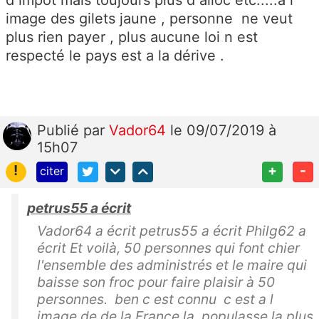
d impôt mais toujours plus d alloc etc.....a l
image des gilets jaune , personne ne veut
plus rien payer , plus aucune loi n est
respecté le pays est a la dérive .
Publié
par
Vador64
le 09/07/2019 à
15h07
!
+
-
citer
petrus55 a écrit
Vador64 a écrit petrus55 a écrit Philg62 a
écrit Et voilà, 50 personnes qui font chier
l'ensemble des administrés et le maire qui
baisse son froc pour faire plaisir à 50
personnes. ben c est connu c est a l
image de de la France la populasse la plus