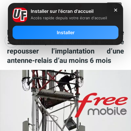
✕
Installer sur l'écran d'accueil
Accès rapide depuis votre écran d'accueil
Face à un maire et une cinquantaine
Installer
de riverains, Free Mobile se doit de
repousser l’implantation d’une
antenne-relais d’au moins 6 mois