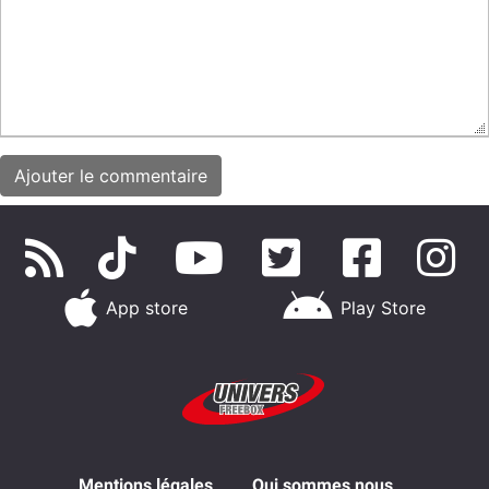
App store
Play Store
Mentions légales
Qui sommes nous