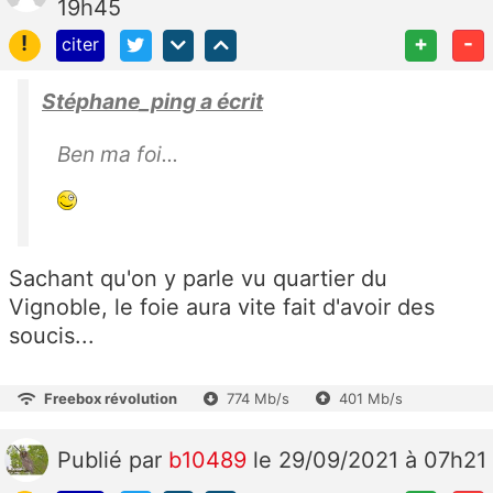
19h45
!
+
-
citer
Stéphane_ping a écrit
Ben ma foi...
Sachant qu'on y parle vu quartier du
Vignoble, le foie aura vite fait d'avoir des
soucis...
Freebox révolution
774 Mb/s
401 Mb/s
Publié
par
b10489
le 29/09/2021 à 07h21