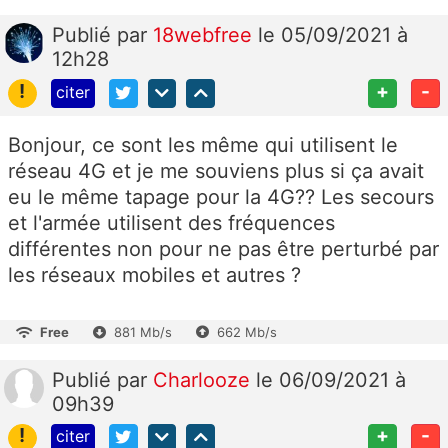
Publié
par
18webfree
le 05/09/2021 à
12h28
!
+
-
citer
Bonjour, ce sont les même qui utilisent le
réseau 4G et je me souviens plus si ça avait
eu le même tapage pour la 4G?? Les secours
et l'armée utilisent des fréquences
différentes non pour ne pas être perturbé par
les réseaux mobiles et autres ?
Free
881 Mb/s
662 Mb/s
Publié
par
Charlooze
le 06/09/2021 à
09h39
!
+
-
citer