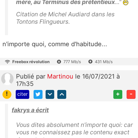
mère, au Terminus des prétentieux
..."
Citation de Michel Audiard dans les
Tontons Flingueurs.
n'importe quoi, comme d'habitude...
Freebox révolution
777 Mb/s
431 Mb/s
Publié
par
Martinou
le 16/07/2021 à
17h35
!
+
-
citer
fakrys a écrit
Vous dites absolument n'importe quoi: car
vous ne connaissez pas le contenu exact