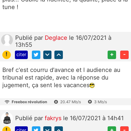
tune !
Publié
par
Deglace
le 16/07/2021 à
13h55
!
+
-
citer
Bref c'est courru d'avance et l audience au
tribunal est rapide, avec la réponse du
jugement, ça sent les vacances
Freebox révolution
20.47 Mb/s
3 Mb/s
Publié
par
fakrys
le 16/07/2021 à 14h41
!
+
-
citer