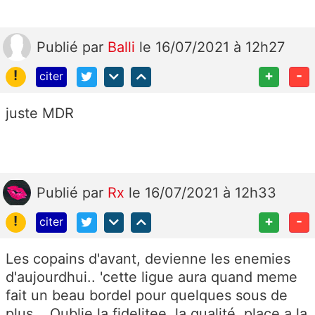
Publié
par
Balli
le 16/07/2021 à 12h27
!
+
-
citer
juste MDR
Publié
par
Rx
le 16/07/2021 à 12h33
!
+
-
citer
Les copains d'avant, devienne les enemies
d'aujourdhui.. 'cette ligue aura quand meme
fait un beau bordel pour quelques sous de
plus... Oublie la fidelitee, la qualité, place a la