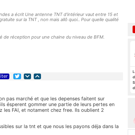
ndes a écrit Une antenne TNT d'intérieur vaut entre 15 et
ratuite sur la TNT , non mais allô quoi.. Pour quelle qualité
té de réception pour une chaine du niveau de BFM.
L
iter
d
S
d
a
 pas marché et que les depenses faitent sur
f
 ils ésperent gommer une partie de leurs pertes en
t
 les FAI, et notament chez free. Ils oublient 2
F
sibles sur la tnt et que nous les payons déja dans la