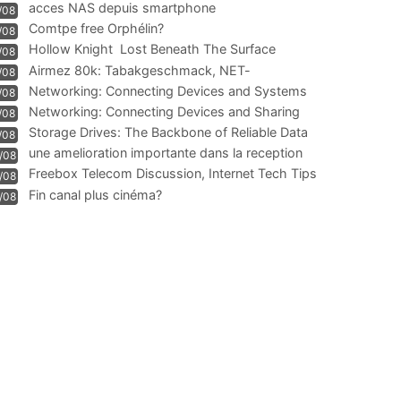
acces NAS depuis smartphone
/08
Comtpe free Orphélin?
/08
Hollow Knight  Lost Beneath The Surface
/08
Airmez 80k: Tabakgeschmack, NET-
/08
Technologie und Leistung im
Networking: Connecting Devices and Systems
/08
Networking: Connecting Devices and Sharing
/08
Information
Storage Drives: The Backbone of Reliable Data
/08
Management
une amelioration importante dans la reception
/08
WIFI
Freebox Telecom Discussion, Internet Tech Tips
/08
Communi
Fin canal plus cinéma?
/08