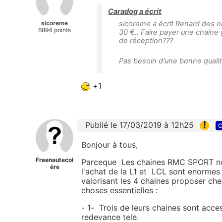
Caradog a écrit
sicoreme
sicoreme a écrit Renard des o
6894 points
30 €.. Faire payer une chaine g
de réception???
Pas besoin d'une bonne quali
+1
!
Publié le 17/03/2019 à 12h25
c
Bonjour à tous,
Freenautecol
Parceque Les chaines RMC SPORT non
ére
l'achat de la L1 et LCL sont enormes
valorisant les 4 chaines proposer chez
choses essentielles :
- 1- Trois de leurs chaines sont acces
redevance tele.