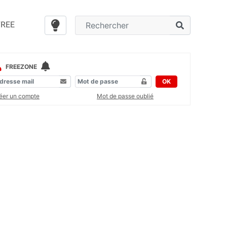
FREE
FREEZONE
OK
éer un compte
Mot de passe oublié