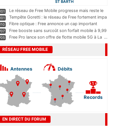
ST BARTH
Le réseau de Free Mobile progresse mais reste le
/01
m
...
Tempête Goretti : le réseau de Free fortement impa
/01
...
Fibre optique : Free annonce un cap important
/10
pass
...
Free booste sans surcoût son forfait mobile à 9,99
/07
...
Free Pro lance son offre de flotte mobile 5G à La
...
/05
RÉSEAU FREE MOBILE
Antennes
Débits
Records
EN DIRECT DU FORUM