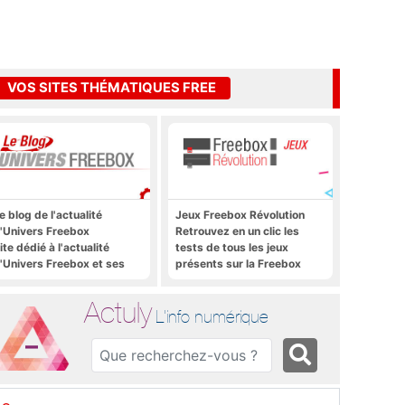
VOS SITES THÉMATIQUES FREE
e blog de l'actualité
Jeux Freebox Révolution
'Univers Freebox
Retrouvez en un clic les
ite dédié à l'actualité
tests de tous les jeux
'Univers Freebox et ses
présents sur la Freebox
pplications mobiles, aux
Révolution, la box de Free
orums, aux sites
Actuly
hématiques Actuly, à
L'info numérique
reezone, etc.