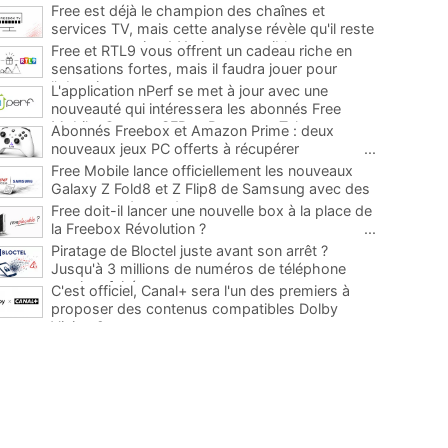
Free est déjà le champion des chaînes et
services TV, mais cette analyse révèle qu'il reste
encore au moins 141 ajouts possibles
...
Free et RTL9 vous offrent un cadeau riche en
sensations fortes, mais il faudra jouer pour
l'obtenir
...
L'application nPerf se met à jour avec une
nouveauté qui intéressera les abonnés Free
Mobile, Orange, SFR et Bouygues Telecom
...
Abonnés Freebox et Amazon Prime : deux
nouveaux jeux PC offerts à récupérer
...
Free Mobile lance officiellement les nouveaux
Galaxy Z Fold8 et Z Flip8 de Samsung avec des
promos et des cadeaux
...
Free doit-il lancer une nouvelle box à la place de
la Freebox Révolution ?
...
Piratage de Bloctel juste avant son arrêt ?
Jusqu'à 3 millions de numéros de téléphone
auraient fuité
...
C'est officiel, Canal+ sera l'un des premiers à
proposer des contenus compatibles Dolby
Vision 2
...