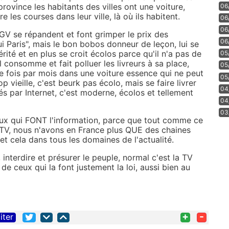
 province les habitants des villes ont une voiture,
06
ire les courses dans leur ville, là où ils habitent.
06
06
 TGV se répandent et font grimper le prix des
06
ui Paris", mais le bon bobos donneur de leçon, lui se
érité et en plus se croit écolos parce qu'il n'a pas de
05
'il consomme et fait polluer les livreurs à sa place,
05
e fois par mois dans une voiture essence qui ne peut
05
op vieille, c'est beurk pas écolo, mais se faire livrer
04
s par Internet, c'est moderne, écolos et tellement
04
03
ceux qui FONT l'information, parce que tout comme ce
TV, nous n'avons en France plus QUE des chaines
et cela dans tous les domaines de l'actualité.
, interdire et présurer le peuple, normal c'est la TV
, de ceux qui la font justement la loi, aussi bien au
+
-
iter