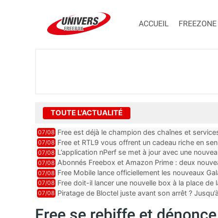
ACCUEIL
FREEZONE
TOUTE L'ACTUALITÉ
Free est déjà le champion des chaînes et services 
07/08
encore au moin...
Free et RTL9 vous offrent un cadeau riche en sens
07/08
l’obtenir
L’application nPerf se met à jour avec une nouvea
07/08
Mobile, Orange, SFR ...
Abonnés Freebox et Amazon Prime : deux nouveau
07/08
Free Mobile lance officiellement les nouveaux Ga
07/08
des promos et des cadeaux
Free doit-il lancer une nouvelle box à la place de
07/08
Piratage de Bloctel juste avant son arrêt ? Jusqu
07/08
auraient fuité
Free se rebiffe et dénonce