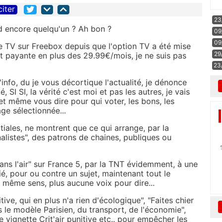
citer
23
nd encore quelqu'un ? Ah bon ?
09
09
e TV sur Freebox depuis que l'option TV a été mise
29
t payante en plus des 29.99€/mois, je ne suis pas
23
info, du je vous décortique l'actualité, je dénonce
 SI SI, la vérité c'est moi et pas les autres, je vais
, et même vous dire pour qui voter, les bons, les
ge sélectionnée...
tiales, ne montrent que ce qui arrange, par la
alistes", des patrons de chaines, publiques ou
dans l'air" sur France 5, par la TNT évidemment, à une
ié, pour ou contre un sujet, maintenant tout le
 même sens, plus aucune voix pour dire...
ive, qui en plus n'a rien d'écologique", "Faites chier
es le modèle Parisien, du transport, de l'économie",
 vignette Crit'air punitive etc.. pour empêcher les